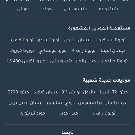
شيفروليه
متسوبيشي
هوندا
بورش
مستعملة الموديل المشهورة
تويوتا لاند كروزر
نيسان باترول
تويوتا برادو
تويوتا كامري
نيسان ألتيما
تويوتا راف 4
فورد موستانج
تويوتا كورولا
تويوتا هيلوكس
جيب رانجلر
متسوبيشي باجيرو
لكزس LS 430
موديلات جديدة شعبية
جيتور T2
نيسان باترول
بورش 911
نيسان كيكس
جيتور G700
جيب رانجلر
كيا سيلتوس
دودج تشالينجر
نيسان إكس تريل
تويوتا راف ٤
ميني كوبر
فورد تيريتوري
تابعنا