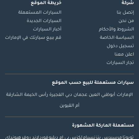
شركة
خريطة الموقع
إتصل بنا
السيارات المستعملة
من نحن
السيارات الجديدة
الشروط والأحكام
أخبار السيارات
السياسة الخاصة
قم ببيع سيارتك في الإمارات
تسجيل دخول
اعلن معنا
تجار السيارات
سيارات مستعملة
للبيع
حسب الموقع
الإمارات
أبوظبي
العين
عجمان
دبي
الفجيرة
رأس الخيمة
الشارقة
أم القيوين
مستعملة الماركة المشهورة
تويوتا
مرسيدس بنز
نسيام
لكزس
بي ام دبليو
فورد
لاند روفر
هيونداي