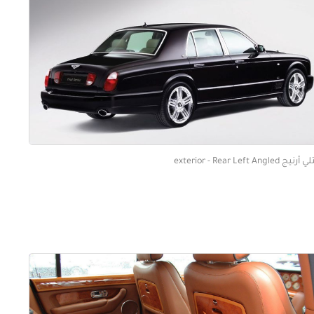
رنيج exterior - Rear Left Angled