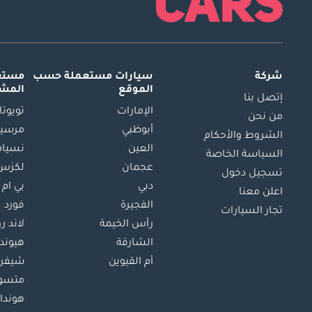
شركة
سيارات مستعملة
حسب
مستعم
الموقع
المش
إتصل بنا
الإمارات
تويوتا
من نحن
أبوظبي
مرسيد
الشروط والأحكام
العين
نسيام
السياسة الخاصة
عجمان
لكزس
تسجيل دخول
دبي
بي ام 
اعلن معنا
الفجيرة
فورد
تجار السيارات
رأس الخيمة
لاند ر
الشارقة
هيوند
أم القيوين
شيفرو
متسو
هوندا