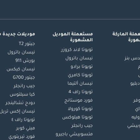
لة الماركة
مستعملة الموديل
موديلات جديدة 
هورة
المشهورة
جيتور T2
تويوتا لاند كروزر
نيسان باترول
س بنز
نيسان باترول
بورش 911
تويوتا برادو
نيسان كيكس
تويوتا كامري
جيتور G700
دبليو
نيسان ألتيما
جيب رانجلر
تويوتا راف 4
كيا سيلتوس
وفر
فورد موستانج
دودج تشالينجر
اي
تويوتا كورولا
نيسان إكس تريل
ليه
تويوتا هيلوكس
تويوتا راف ٤
بيشي
جيب رانجلر
ميني كوبر
متسوبيشي باجيرو
فورد تيريتوري