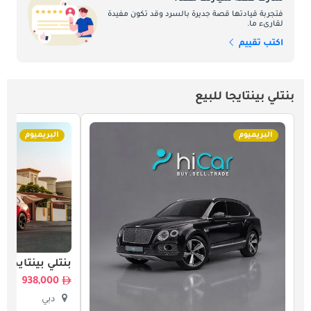
فتجربة قيادتها قصة جديرة بالسرد وقد تكون مفيدة
لقارىء ما.
اكتب تقييم
بنتلي بينتايجا للبيع
البريميوم
البريميوم
بنتلي بينتايجا
938,000
دبي