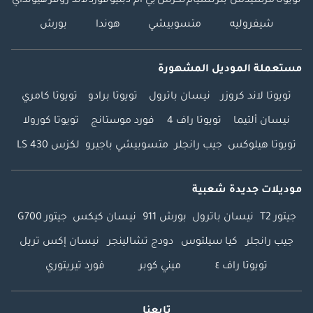
تويوتا
مرسيدس بنز
نسيام
لكزس
بي ام دبليو
فورد
لاند روفر
هيونداي
شيفروليه
متسوبيشي
هوندا
بورش
مستعملة الموديل المشهورة
تويوتا لاند كروزر
نيسان باترول
تويوتا برادو
تويوتا كامري
نيسان ألتيما
تويوتا راف 4
فورد موستانج
تويوتا كورولا
تويوتا هيلوكس
جيب رانجلر
متسوبيشي باجيرو
لكزس LS 430
موديلات جديدة شعبية
جيتور T2
نيسان باترول
بورش 911
نيسان كيكس
جيتور G700
جيب رانجلر
كيا سيلتوس
دودج تشالينجر
نيسان إكس تريل
تويوتا راف ٤
ميني كوبر
فورد تيريتوري
تابعنا