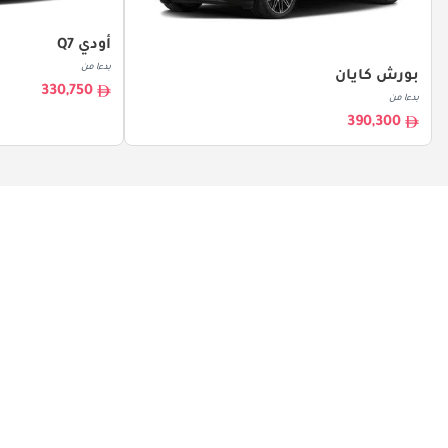
أودي Q7
بدءا من
بورش كايان
330,750
بدءا من
390,300