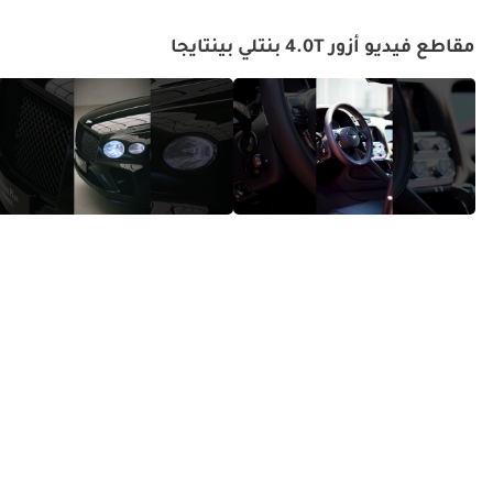
مقاطع فيديو أزور 4.0T بنتلي بينتايجا
بنتلي بنتايجا أزور – كل ما يجب أن
بنتلي بنتايجا - فخامة مصنوعة
تكون عليه سيارة الدفع الرباعي
يدوياً!