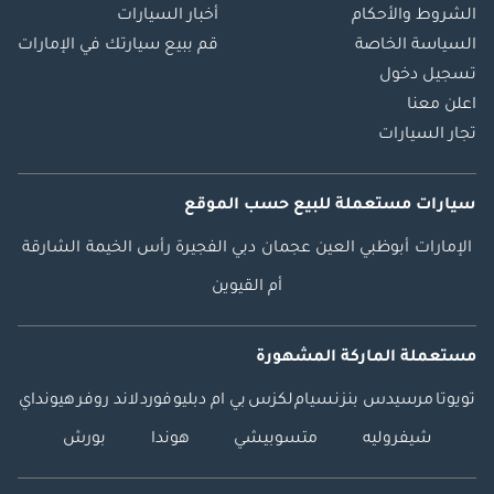
الشروط والأحكام
أخبار السيارات
السياسة الخاصة
قم ببيع سيارتك في الإمارات
تسجيل دخول
اعلن معنا
تجار السيارات
سيارات مستعملة
للبيع
حسب الموقع
الإمارات
أبوظبي
العين
عجمان
دبي
الفجيرة
رأس الخيمة
الشارقة
أم القيوين
مستعملة الماركة المشهورة
تويوتا
مرسيدس بنز
نسيام
لكزس
بي ام دبليو
فورد
لاند روفر
هيونداي
شيفروليه
متسوبيشي
هوندا
بورش