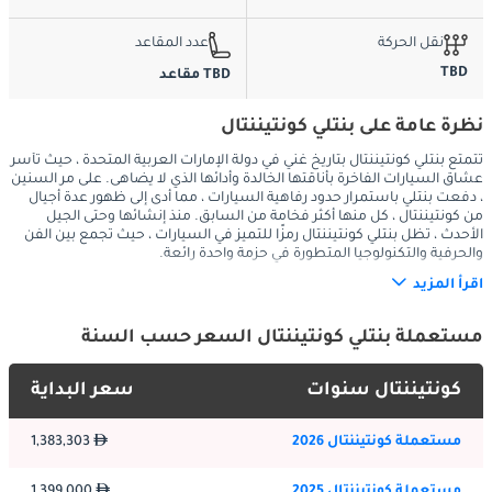
نقل الحركة
عدد المقاعد
TBD
TBD مقاعد
نظرة عامة على بنتلي كونتيننتال
تتمتع بنتلي كونتيننتال بتاريخ غني في دولة الإمارات العربية المتحدة ، حيث تأسر
عشاق السيارات الفاخرة بأناقتها الخالدة وأدائها الذي لا يضاهى. على مر السنين
، دفعت بنتلي باستمرار حدود رفاهية السيارات ، مما أدى إلى ظهور عدة أجيال
من كونتيننتال ، كل منها أكثر فخامة من السابق. منذ إنشائها وحتى الجيل
الأحدث ، تظل بنتلي كونتيننتال رمزًا للتميز في السيارات ، حيث تجمع بين الفن
والحرفية والتكنولوجيا المتطورة في حزمة واحدة رائعة.
اقرأ المزيد
:
الخارج
مستعملة بنتلي كونتيننتال السعر حسب السنة
يتميز أحدث جيل من بنتلي كونتيننتال بتصميم خارجي مذهل ومتطور 
كونتيننتال سنوات
سعر البداية
يجذب الانتباه على طرق الإمارات العربية المتحدة. صُنعت كونتيننتال مع 
الاهتمام الدقيق بالتفاصيل ، وتعرض عناصر تصميم بنتلي المميزة ، بما 
مستعملة كونتيننتال 2026
1,383,303
في ذلك شبكة المصفوفة الأيقونية ، والمصابيح الأمامية المستديرة ، 
وخطوط الهيكل الشاملة. يتميز الجيل الأحدث أيضًا بلمسات عصرية ، 
مستعملة كونتيننتال 2025
1,399,000