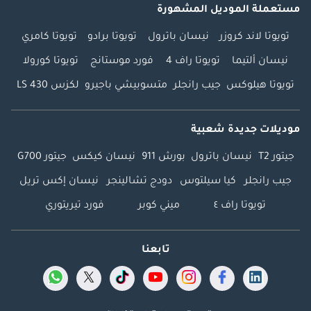
مستعملة الموديل المشهورة
تويوتا لاند كروزر
نيسان باترول
تويوتا برادو
تويوتا كامري
نيسان ألتيما
تويوتا راف 4
فورد موستانج
تويوتا كورولا
تويوتا هيلوكس
جيب رانجلر
متسوبيشي باجيرو
لكزس LS 430
موديلات جديدة شعبية
جيتور T2
نيسان باترول
بورش 911
نيسان كيكس
جيتور G700
جيب رانجلر
كيا سيلتوس
دودج تشالينجر
نيسان إكس تريل
تويوتا راف ٤
ميني كوبر
فورد تيريتوري
تابعنا