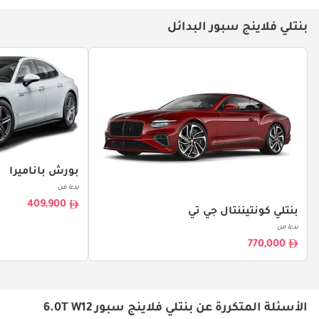
بنتلي فلاينج سبور البدائل
بورش باناميرا
بدءا من
409,900
بنتلي كونتيننتال جي تي
بدءا من
770,000
الأسئلة المتكررة عن بنتلي فلاينج سبور 6.0T W12