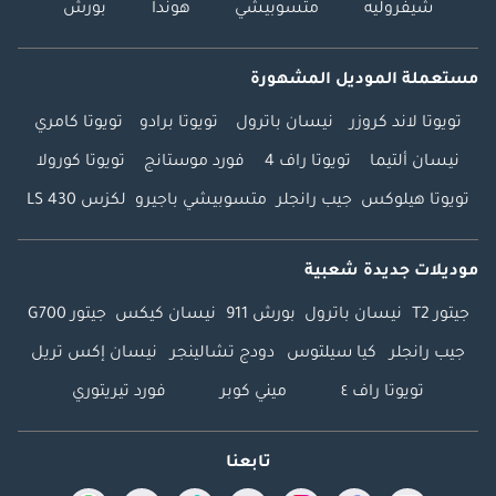
شيفروليه
متسوبيشي
هوندا
بورش
مستعملة الموديل المشهورة
تويوتا لاند كروزر
نيسان باترول
تويوتا برادو
تويوتا كامري
نيسان ألتيما
تويوتا راف 4
فورد موستانج
تويوتا كورولا
تويوتا هيلوكس
جيب رانجلر
متسوبيشي باجيرو
لكزس LS 430
موديلات جديدة شعبية
جيتور T2
نيسان باترول
بورش 911
نيسان كيكس
جيتور G700
جيب رانجلر
كيا سيلتوس
دودج تشالينجر
نيسان إكس تريل
تويوتا راف ٤
ميني كوبر
فورد تيريتوري
تابعنا