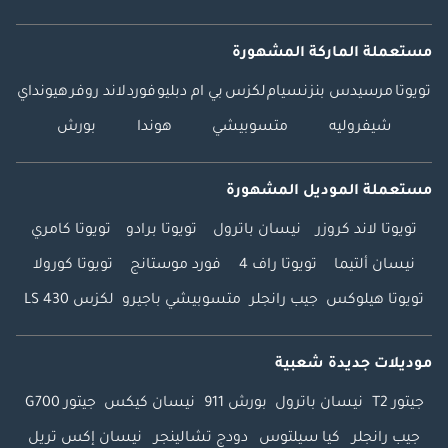
مستعملة الماركة المشهورة
تويوتا
مرسيدس بنز
نسيام
لكزس
بي ام دبليو
فورد
لاند روفر
هيونداي
شيفروليه
متسوبيشي
هوندا
بورش
مستعملة الموديل المشهورة
تويوتا لاند كروزر
نيسان باترول
تويوتا برادو
تويوتا كامري
نيسان ألتيما
تويوتا راف 4
فورد موستانج
تويوتا كورولا
تويوتا هيلوكس
جيب رانجلر
متسوبيشي باجيرو
لكزس LS 430
موديلات جديدة شعبية
جيتور T2
نيسان باترول
بورش 911
نيسان كيكس
جيتور G700
جيب رانجلر
كيا سيلتوس
دودج تشالينجر
نيسان إكس تريل