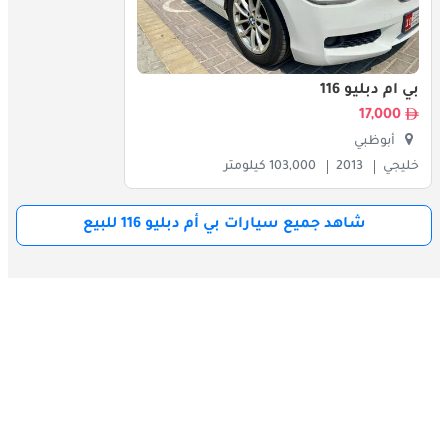
تركز الصيانة الروتينية على تغييرات الزيت، فحص الفرامل، والعناية 
بالإطارات. توفر مراكز خدمة بي إم دبليو المعتمدة قطع غيار أصلية 
وخدمات متخصصة. التحديثات البرمجية والفحوصات المنتظمة تحافظ 
على تحسين نظام المعلومات والترفيه وميزات مساعدة القيادة. تضمن 
بي أم دبليو 116
الصيانة المنتظمة طول عمر السيارة وموثوقيتها وأدائها الأمثل مع 
17,000
الحفاظ على قيمتها عند إعادة البيع. يستفيد الملاك من جدول صيانة 
منظم يدعم تجربة ملكية خالية من المتاعب.
أبوظبي
خليجي
2013
103,000 كيلومتر
المنافسون
شاهد جميع سيارات بي أم دبليو 116 للبيع
تتنافس 116i مع سيارات هاتشباك فاخرة مدمجة أخرى مثل أودي A3، 
مرسيدس-بنز A-Class، وفولفو V40. تبرز بفضل ديناميكيات القيادة 
المميزة من بي إم دبليو، جودة البناء الفاخرة، والأداء الفعال. في سوق 
الخليج، تجذب السيارة من يبحث عن مزيج من الفخامة، العملية، 
والرياضية في حزمة مناسبة للمدينة.