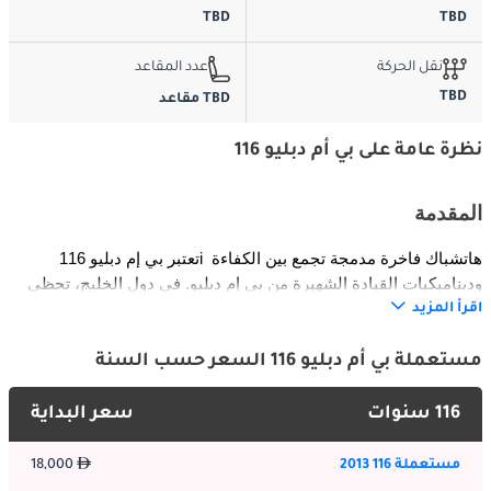
TBD
TBD
نقل الحركة
عدد المقاعد
TBD
TBD مقاعد
نظرة عامة على بي أم دبليو 116
المقدمة
تعتبر بي إم دبليو 116i هاتشباك فاخرة مدمجة تجمع بين الكفاءة 
وديناميكيات القيادة الشهيرة من بي إم دبليو. في دول الخليج، تحظى 
بشعبية للتنقل داخل المدينة وأداء صديق للطرق الحضرية. تصميمها 
اقرأ المزيد
الأنيق، الشبكة المميزة، والجسم الانسيابي يجعلها تبرز في الشوارع 
المزدحمة. توفر السيارة توازناً بين الراحة والرياضية، مما يجعلها خياراً 
مستعملة بي أم دبليو 116 السعر حسب السنة
متعدد الاستخدامات للعائلات الصغيرة والمهنيين الشباب. مع التركيز 
على كفاءة الوقود، تقدم 116i تجربة قيادة عملية وفاخرة في الوقت 
116 سنوات
سعر البداية
ذاته.
مستعملة 116 2013
18,000
الخارجية