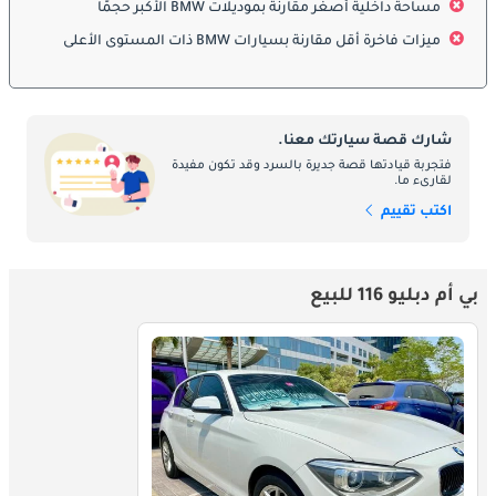
مساحة داخلية أصغر مقارنة بموديلات BMW الأكبر حجمًا
السلامة أولوية في 116i، حيث تشمل العديد من الوسائد الهوائية، 
ميزات فاخرة أقل مقارنة بسيارات BMW ذات المستوى الأعلى
التحكم في الثبات، فرامل ABS، ونظام التحكم في الجر. الميزات 
المتقدمة مثل مساعدة بدء التشغيل على المنحدرات ومراقبة ضغط 
الإطارات تعزز الثقة أثناء القيادة. يضمن الهيكل الصلب وأنظمة حماية 
الاصطدام سلامة الركاب. توفر هذه الأنظمة راحة البال للسائقين 
شارك قصة سيارتك معنا.
والركاب سواء على الطرق الحضرية أو السريعة. تركز بي إم دبليو على 
فتجربة قيادتها قصة جديرة بالسرد وقد تكون مفيدة
السلامة النشطة والسلبيّة لحماية الركاب في جميع الظروف.
لقارىء ما.
اكتب تقييم
المحرك والأداء
تعمل 116i بمحرك توربو ثلاثي الأسطوانات بسعة 1.5 لتر، يوفر تسارعاً 
بي أم دبليو 116 للبيع
سلساً واستهلاكاً فعالاً للوقود. يتميز بتوجيه دقيق واستجابة سريعة، وهو 
ما يميز سيارات بي إم دبليو. تشمل خيارات ناقل الحركة اليدوي 
والأوتوماتيكي لتلبية تفضيلات القيادة. يوازن المحرك بين الأداء 
وانبعاثات منخفضة، مما يجعله مناسباً للطرق الحضرية والطرق السريعة 
الخفيفة. توفر 116i تجربة قيادة واثقة وممتعة مع شعور بالفخامة.
الصيانة