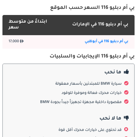
بي أم دبليو 116 السعر حسب الموقع
يعكس الجزء الخارجي للـ 116i لغة التصميم الحديثة من بي إم دبليو مع 
خطوط أنيقة وموقف رياضي. تبرز المصابيح الأمامية LED والانحناءات 
ابتداءً من متوسط
بي أم دبليو 116 في الإمارات
الحادة جاذبيتها الرياضية. التصميم الخلفي مدمج وأنيق، مع جناح خلفي 
سعر
بسيط ولمسات كرومية. الشكل الانسيابي يعزز كفاءة الوقود مع تأثير 
بصري ديناميكي. كل تفاصيل السيارة، من عجلات الألوي إلى الشبكة 
بي أم دبليو 116 في أبوظبي
17,000
الأمامية، تعكس شعوراً بالحرفية الفاخرة.
بي أم دبليو 116 الإيجابيات والسلبيات
الداخلية
ما نحب
توفر المقصورة الداخلية للـ 116i تجربة قيادة موجهة للسائق مع مواد 
عالية الجودة وتصميم عملي. المقاعد المريحة، نظام المعلومات 
سيارة BMW للمبتدئين بأسعار معقولة
والترفيه الحديث، والتحكم المريح يضمن تجربة قيادة ممتعة. الشاشات 
خيارات محرك فعالة وموفرة للوقود
الرقمية وعجلة القيادة متعددة الوظائف توفر وصولاً سهلاً إلى معلومات 
السيارة. تم تحسين المساحة للسائق والركاب، بينما تضيف اللمسات 
مقصورة داخلية مجهزة تجهيزاً جيداً بجودة BMW
الفاخرة مثل الأسطح الناعمة إحساساً عاماً بالرفاهية. توفر المقصورة 
مزيجاً متناغماً من الراحة والعملية والأناقة.
ما لا نحب
ميزات السلامة
قد تحتوي على خيارات محرك أقل قوة