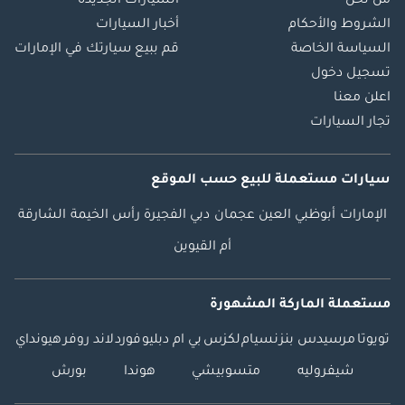
من نحن
السيارات الجديدة
الشروط والأحكام
أخبار السيارات
السياسة الخاصة
قم ببيع سيارتك في الإمارات
تسجيل دخول
اعلن معنا
تجار السيارات
سيارات مستعملة
للبيع
حسب الموقع
الإمارات
أبوظبي
العين
عجمان
دبي
الفجيرة
رأس الخيمة
الشارقة
أم القيوين
مستعملة الماركة المشهورة
تويوتا
مرسيدس بنز
نسيام
لكزس
بي ام دبليو
فورد
لاند روفر
هيونداي
شيفروليه
متسوبيشي
هوندا
بورش