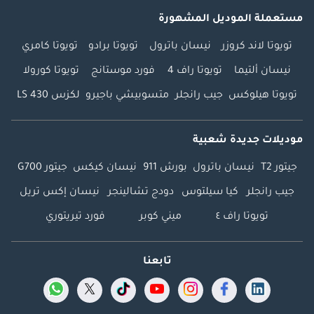
مستعملة الموديل المشهورة
تويوتا لاند كروزر
نيسان باترول
تويوتا برادو
تويوتا كامري
نيسان ألتيما
تويوتا راف 4
فورد موستانج
تويوتا كورولا
تويوتا هيلوكس
جيب رانجلر
متسوبيشي باجيرو
لكزس LS 430
موديلات جديدة شعبية
جيتور T2
نيسان باترول
بورش 911
نيسان كيكس
جيتور G700
جيب رانجلر
كيا سيلتوس
دودج تشالينجر
نيسان إكس تريل
تويوتا راف ٤
ميني كوبر
فورد تيريتوري
تابعنا