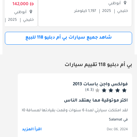
أبوظبي
142,000
خليجي
2025
1,197 كيلومتر
أبوظبي
خليجي
2025
500
شاهد جميع سيارات بي أم دبليو 118 للبيع
بي أم دبليو 118 تقييم سيارات
فولكس واجن باسات 2013
(4.3)
أكثر موثوقية مما يعتقد الناس
لقد امتلكت سيارتي لمدة 6 سنوات وقمت بقيادتها لمسافة 200000 كيلومتر ولم أضطر إلى أخذها إلى المرآب إلا مرتين فقط. تتوفر قطع الغيار ويمكن شراؤها مستعملة لتقليل تكلفة الصيانة.
في Salamat
اقرأ المزيد
Dec 06, 2024