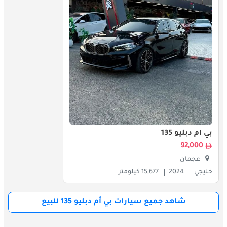
دبليو الملاك بالعناية الشاملة والفعّالة.
المنافسون
تنافس 135 سيارات هاتشباك مدمجة فاخرة مثل أودي S3، مرسيدس-
بنز A-Class AMG، وفولكس واجن جولف GTI. تتميز بالتحكم الرياضي، 
المقصورة الداخلية الفاخرة، والأداء المستجيب. في سوق الخليج، 
تجذب عشاق القيادة الباحثين عن سيارة مدمجة تجمع بين الأناقة 
والإثارة والاستخدام اليومي. تظل بي إم دبليو 135 خياراً مثالياً للسائقين 
الباحثين عن هاتشباك ممتعة وقابلة للاستخدام اليومي.
بي أم دبليو 135
92,000
عجمان
خليجي
2024
15,677 كيلومتر
شاهد جميع سيارات بي أم دبليو 135 للبيع