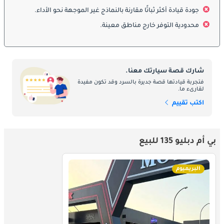
الجر. تعمل ميزات السلامة المتقدمة مثل أجهزة استشعار الركن 
جودة قيادة أكثر ثباتًا مقارنة بالنماذج غير الموجهة نحو الأداء.
والكاميرات الخلفية على تعزيز الراحة والسلامة في البيئات الحضرية. 
محدودية التوفر خارج مناطق معينة.
يوفر الهيكل المعزز حماية في حالة التصادمات. تدمج بي إم دبليو أنظمة 
السلامة النشطة والسلبيّة لضمان تجربة قيادة آمنة.
المحرك والأداء
شارك قصة سيارتك معنا.
فتجربة قيادتها قصة جديرة بالسرد وقد تكون مفيدة
تعمل 135 بمحرك توربو يوفر تسارعاً مستجيباً وتحكماً رياضياً. تشمل 
لقارىء ما.
خيارات ناقل الحركة اليدوي والأوتوماتيكي لمنح السائق مرونة. تم ضبط 
اكتب تقييم
التعليق والتوجيه لتوفير تحكم دقيق وإحساس رياضي. توازن السيارة 
بين الكفاءة والأداء، مما يوفر قيادة حماسية في حزمة مدمجة وعملية. 
تجسد 135 التزام بي إم دبليو بمتعة القيادة في شكل هاتشباك.
بي أم دبليو 135 للبيع
الصيانة
البريميوم
تشمل الصيانة الدورية تغييرات الزيت، فحص الفرامل، تدوير الإطارات، 
وفحص الأنظمة. تضمن مراكز خدمة بي إم دبليو المعتمدة تلبية جميع 
الإصلاحات لمعايير الشركة المصنعة. تحافظ الصيانة المنتظمة على أداء 
المحرك، أنظمة السلامة، وطول عمر السيارة. يضمن الالتزام بالجدول 
الموصى به الموثوقية والأداء وقيمة إعادة البيع. تدعم شبكة خدمة بي إم 