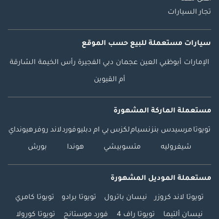
تجار السيارات
سيارات مستعملة
للبيع
حسب الموقع
الإمارات
أبوظبي
العين
عجمان
دبي
الفجيرة
رأس الخيمة
الشارقة
أم القيوين
مستعملة الماركة المشهورة
تويوتا
مرسيدس بنز
نسيام
لكزس
بي ام دبليو
فورد
لاند روفر
هيونداي
شيفروليه
متسوبيشي
هوندا
بورش
مستعملة الموديل المشهورة
تويوتا لاند كروزر
نيسان باترول
تويوتا برادو
تويوتا كامري
نيسان ألتيما
تويوتا راف 4
فورد موستانج
تويوتا كورولا