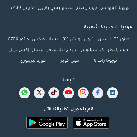
تويوتا هيلوكس
جيب رانجلر
متسوبيشي باجيرو
لكزس LS 430
موديلات جديدة شعبية
جيتور T2
نيسان باترول
بورش 911
نيسان كيكس
جيتور G700
جيب رانجلر
كيا سيلتوس
دودج تشالينجر
نيسان إكس تريل
تويوتا راف ٤
ميني كوبر
فورد تيريتوري
تابعنا
قم بتحميل تطبيقنا الآن