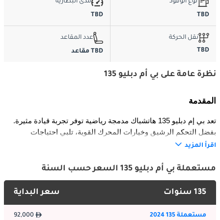
نوع الوقود
مدى البطارية
TBD
TBD
نقل الحركة
عدد المقاعد
TBD
TBD مقاعد
نظرة عامة على بي أم دبليو 135
المقدمة
تعد بي إم دبليو 135 هاتشباك مدمجة رياضية توفر تجربة قيادة مثيرة. 
بفضل التحكم الرشيق وخيارات المحرك القوية، تلبي احتياجات 
السائقين الباحثين عن الأداء والإثارة. يعزز التصميم الديناميكي والجسم 
اقرأ المزيد
الانسيابي من الجمالية والكفاءة. تم تصميم 135 لموازنة الروح الرياضية 
مع الاستخدام اليومي، مما يجعلها مناسبة للتنقل في المدينة والرحلات 
مستعملة بي أم دبليو 135 السعر حسب السنة
في عطلة نهاية الأسبوع. تم دمج ميزات التكنولوجيا والراحة لضمان 
تجربة قيادة فاخرة للسائق والركاب.
135 سنوات
سعر البداية
الخارجية
مستعملة 135 2024
92,000