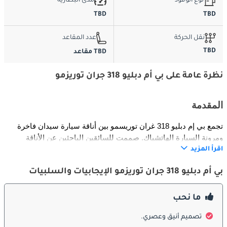
نوع الوقود
مدى البطارية
TBD
TBD
نقل الحركة
عدد المقاعد
TBD
TBD مقاعد
نظرة عامة على بي أم دبليو 318 جران توريزمو
المقدمة
تجمع بي إم دبليو 318 غران توريسمو بين أناقة سيارة سيدان فاخرة 
ومرونة السيارة الهاتشباك. صممت للسائقين الباحثين عن الأناقة 
والوظائف في الوقت نفسه، حيث توفر مساحة داخلية واسعة مع 
اقرأ المزيد
الحفاظ على ديناميكيات القيادة المميزة لبي إم دبليو. مثالية للعائلات 
بي أم دبليو 318 جران توريزمو الإيجابيات والسلبيات
والمهنيين، تضمن 318 غران توريسمو الراحة والأداء والمرونة بالتساوي. 
تضيف مساحة الشحن الخلفية الرحبة إمكانية أكبر للرحلات الطويلة 
والمهمات اليومية في المدينة.
ما نحب
تصميم أنيق وعصري.
الخارجية