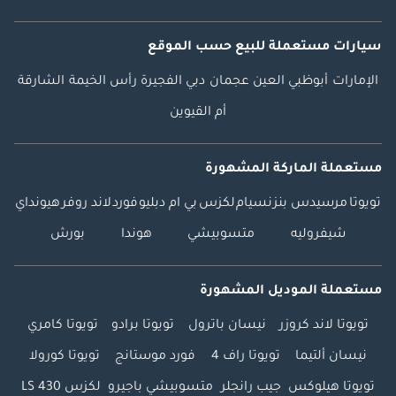
سيارات مستعملة
للبيع
حسب الموقع
الإمارات
أبوظبي
العين
عجمان
دبي
الفجيرة
رأس الخيمة
الشارقة
أم القيوين
مستعملة الماركة المشهورة
تويوتا
مرسيدس بنز
نسيام
لكزس
بي ام دبليو
فورد
لاند روفر
هيونداي
شيفروليه
متسوبيشي
هوندا
بورش
مستعملة الموديل المشهورة
تويوتا لاند كروزر
نيسان باترول
تويوتا برادو
تويوتا كامري
نيسان ألتيما
تويوتا راف 4
فورد موستانج
تويوتا كورولا
تويوتا هيلوكس
جيب رانجلر
متسوبيشي باجيرو
لكزس LS 430