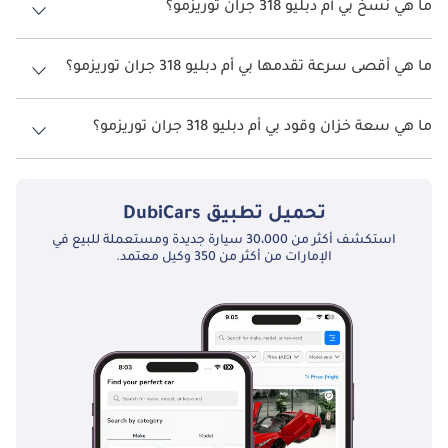
ما هي نسخ بي أم دبليو 318 جران توريزمو؟
المنافسون
نسخ بي أم دبليو 318 جران توريزمو هي .
تنافس 318 غران توريسمو سيارات الهاتشباك والليفت باك المدمجة 
ما هي أقصى سرعة تقدمها بي أم دبليو 318 جران توريزمو؟
الفاخرة مثل أودي A3 سبورتباك، ومرسيدس-بنز A-Class هاتشباك، 
وفولفو V40. يكمن جاذبيتها في الجمع بين الفخامة والمرونة ومتعة 
السرعة القصوى بي أم دبليو 318 جران توريزمو هي TBD.
القيادة. في سوق الخليج، تعد مثالية للمشترين الباحثين عن سيارة 
ما هي سعة خزان وقود بي أم دبليو 318 جران توريزمو؟
أنيقة وعملية وفاخرة يمكنها التعامل مع القيادة الحضرية والطرق 
تبلغ سعة خزان الوقود في بي أم دبليو 318 جران توريزمو TBD.
السريعة بسهولة.
تحميل تطبيق
DubiCars
استكشف أكثر من 30،000 سيارة جديدة ومستعملة للبيع في
الإمارات من أكثر من 350 وكيل معتمد.