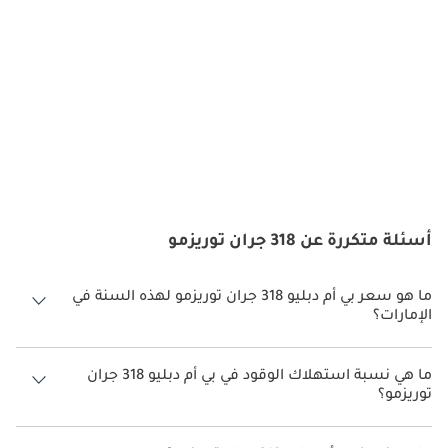
في الجر، وأنظمة الثبات الإلكتروني، وأنظمة التخفيف من الاصطدام. 
يوفر الهيكل المعزز وأنظمة مساعدة السائق الذكية حماية فائقة. تضمن 
هذه الميزات راحة البال أثناء التنقل في المدينة والرحلات الطويلة على 
حد سواء، مع حماية جميع الركاب.
المحرك والأداء
توفر خيارات المحرك أداءً سلساً واستجابة سريعة وتحكماً متوازناً. 
يضمن ضبط نظام التعليق رحلة مريحة دون التضحية بالرشاقة، بينما 
تظل كفاءة استهلاك الوقود مثالية للقيادة اليومية. تضمن هندسة بي إم 
دبليو الدقيقة تجربة قيادة استجابة، ممتعة وموثوقة في جميع الظروف.
أسئلة متكررة عن 318 جران توريزمو
الصيانة
ما هو سعر بي أم دبليو 318 جران توريزمو لهذه السنة في
الإمارات؟
تشمل الصيانة الدورية تغييرات الزيت، وفحص الفرامل، وتدوير 
الإطارات، والفحوصات التشخيصية في مراكز خدمة بي إم دبليو 
بي أم دبليو 318 جران توريزمو لهذه السنة في الإمارات هو TBD.
المعتمدة. يساعد الالتزام بجدول الصيانة الموصى به على الحفاظ على 
ما هي نسبة استهلاك الوقود في بي أم دبليو 318 جران
أداء السيارة وطول عمرها وقيمة إعادة البيع. تم تصميم 318 غران 
توريزمو؟
توريسمو لتوفير تجربة ملكية موثوقة وممتعة عند صيانتها بشكل صحيح.
اقترحت الشركة المصنعة أن تكون نسبة توفير استهلاك الوقود لسيارة بي أم
دبليو 318 جران توريزمو هو TBD.