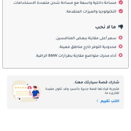
مساحة داخلية واسعة مع مساحة شحن متعددة الاستخدامات.
يتميز التصميم الخارجي بمظهر انسيابي وديناميكي، مع خطوط منسابة 
التكنولوجيا والميزات المتقدمة.
تعزز الديناميكا الهوائية والجاذبية البصرية. عناصر بي إم دبليو المميزة 
مثل الشبكة الأمامية، والمصابيح الأمامية LED، وأقواس العجلات 
ما لا نحب
العضلية تمنحها حضوراً رياضياً مميزاً. يدمج التصميم الهاتشباك الوظائف 
بسلاسة دون التضحية بالأناقة، مما يجعل 318 غران توريسمو بارزة في 
سعر أعلى مقارنة ببعض المنافسين.
شوارع المدينة والطرق السريعة على حد سواء.
محدودية التوفر خارج مناطق معينة.
الداخلية
أداء محرك متواضع مقارنة بطرازات BMW الراقية.
تركز المقصورة الداخلية على الراحة والفخامة. مواد عالية الجودة، 
ومقاعد مريحة، وأدوات تحكم بديهية تخلق بيئة محورها السائق. يتمتع 
الركاب بمساحة رحبة للساقين والرأس، بينما توفر مساحة التحميل 
شارك قصة سيارتك معنا.
الخلفية مرونة لتخزين الأمتعة أو المعدات. تعزز أنظمة المعلومات 
فتجربة قيادتها قصة جديرة بالسرد وقد تكون مفيدة
لقارىء ما.
والترفيه الحديثة الاتصال والراحة أثناء كل رحلة.
اكتب تقييم
ميزات
السلامة
تم تجهيز 318 غران توريسمو بمجموعة كاملة من تقنيات السلامة، بما 
في ذلك الوسائد الهوائية المتعددة، ونظام منع انغلاق المكابح، والتحكم 