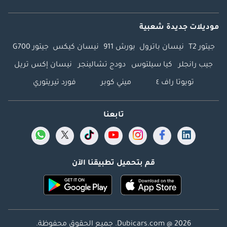
موديلات جديدة شعبية
جيتور T2
نيسان باترول
بورش 911
نيسان كيكس
جيتور G700
جيب رانجلر
كيا سيلتوس
دودج تشالينجر
نيسان إكس تريل
تويوتا راف ٤
ميني كوبر
فورد تيريتوري
تابعنا
قم بتحميل تطبيقنا الآن
Dubicars.com @ 2026. جميع الحقوق محفوظة.