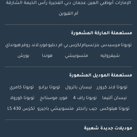
الإمارات
أبوظبي
العين
عجمان
دبي
الفجيرة
رأس الخيمة
الشارقة
أم القيوين
مستعملة الماركة المشهورة
تويوتا
مرسيدس بنز
نسيام
لكزس
بي ام دبليو
فورد
لاند روفر
هيونداي
شيفروليه
متسوبيشي
هوندا
بورش
مستعملة الموديل المشهورة
تويوتا لاند كروزر
نيسان باترول
تويوتا برادو
تويوتا كامري
نيسان ألتيما
تويوتا راف 4
فورد موستانج
تويوتا كورولا
تويوتا هيلوكس
جيب رانجلر
متسوبيشي باجيرو
لكزس LS 430
موديلات جديدة شعبية