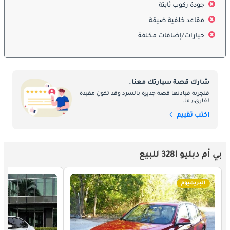
لضمان سلامة الركاب في ظروف قيادة متنوعة. يوفر الهيكل القوي 
جودة ركوب ثابتة
وميزات السلامة الذكية راحة البال للسائقين والركاب على حد سواء.
مقاعد خلفية ضيقة
خيارات/إضافات مكلفة
المحرك والأداء
تجمع 328i بين القوة والاستجابة السلسة والتحكم المريح. يوفر المحرك 
التوربيني تسارعًا قويًا مع الحفاظ على كفاءة استهلاك الوقود. تم 
شارك قصة سيارتك معنا.
تصميم نظام التعليق والتوجيه لتقديم تحكم دقيق وراحة في مختلف 
فتجربة قيادتها قصة جديرة بالسرد وقد تكون مفيدة
ظروف الطرق. تضمن هندسة بي إم دبليو أن تكون تجربة القيادة ممتعة 
لقارىء ما.
وتوازن بين الأداء والفخامة.
اكتب تقييم
الصيانة
تعد الصيانة الدورية، بما في ذلك تغييرات الزيت، وفحص الفرامل، 
بي أم دبليو 328i للبيع
وتدوير الإطارات، والفحوصات التشخيصية في مراكز بي إم دبليو 
المعتمدة، ضرورية لتحقيق الأداء الأمثل وطول عمر السيارة. يضمن 
البريميوم
الالتزام بجدول الصيانة الموصى به الموثوقية، ويحافظ على جودة 
القيادة، ويحافظ على قيمة إعادة البيع للسيارة. يساهم الاهتمام الجيد 
في إطالة عمر المحرك وجميع الأنظمة الميكانيكية.