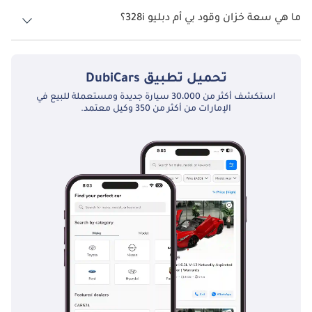
السرعة القصوى بي أم دبليو 328i هي TBD.
ما هي سعة خزان وقود بي أم دبليو 328i؟
تبلغ سعة خزان الوقود في بي أم دبليو 328i TBD.
تحميل تطبيق
DubiCars
استكشف أكثر من 30،000 سيارة جديدة ومستعملة للبيع في
الإمارات من أكثر من 350 وكيل معتمد.