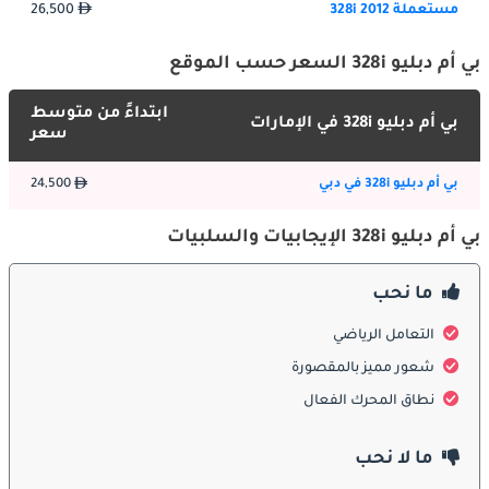
والأناقة. خطوطها الانسيابية، الشبكة الأمامية الجريئة، والمصابيح 
مستعملة 328i 2012
26,500
الأمامية LED الحادة تمنح السيارة حضورًا قويًا على الطريق. يضيف 
الهيكل المنحوت والعجلات المصنوعة من السبائك المميزة لمسة 
بي أم دبليو 328i السعر حسب الموقع
جمالية ويعزز الأداء. التصميم ليس ملفتًا بصريًا فحسب، بل محسّن أيضًا 
للهواء، مما يساهم في تحسين التحكم، والثبات، وكفاءة الوقود.
ابتداءً من متوسط
بي أم دبليو 328i في الإمارات
سعر
الداخلية
بي أم دبليو 328i في دبي
24,500
داخل 328i، تلتقي الفخامة والوظائف العملية بسلاسة. المواد عالية 
الجودة، والمقاعد المريحة، ومقصورة القيادة الموجهة للسائق توفر بيئة 
بي أم دبليو 328i الإيجابيات والسلبيات
فاخرة وعصرية. أنظمة المعلومات والترفيه، والشاشات الرقمية، 
وميزات الاتصال تجعل تجربة القيادة مريحة وممتعة. يتمتع الركاب 
ما نحب
الخلفيون بمساحة واسعة للأرجل، مما يجعل 328i مثالية لكل من القيادة 
في المدينة والسفر لمسافات طويلة.
التعامل الرياضي
شعور مميز بالمقصورة
ميزات السلامة
نطاق المحرك الفعال
تعد السلامة أولوية رئيسية في 328i، حيث تأتي مزودة بوسائد هوائية 
متعددة، ونظام منع انغلاق المكابح، ونظام الثبات الإلكتروني، والتحكم 
ما لا نحب
في الجر، وأنظمة مساعدة السائق المتقدمة. تعمل هذه التقنيات معًا 