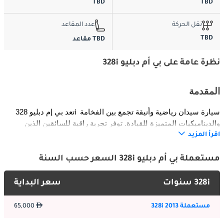
TBD
TBD
نقل الحركة
عدد المقاعد
TBD
TBD مقاعد
نظرة عامة على بي أم دبليو 328i
المقدمة
تعد بي إم دبليو 328i سيارة سيدان رياضية وأنيقة تجمع بين الفخامة 
والديناميكيات المتميزة للقيادة. توفر تجربة راقية للسائقين الذين 
يقدرون التحكم الدقيق والراحة الفاخرة. مع مقصورة واسعة وتصميم 
اقرأ المزيد
حديث، تضمن 328i أن تكون كل رحلة—سواء كانت قصيرة في المدينة 
أو طويلة—ممتعة ومترفة. تجسد هذه النسخة التزام بي إم دبليو بالأداء، 
مستعملة بي أم دبليو 328i السعر حسب السنة
والأناقة، والابتكار في فئة السيارات الفاخرة.
328i سنوات
سعر البداية
الخارجية
مستعملة 328i 2013
65,000
يعكس التصميم الخارجي لسيارة 328i مزيجًا مثاليًا بين الرياضية 