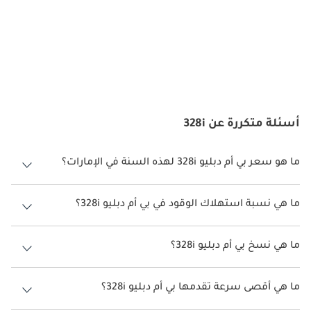
أسئلة متكررة عن 328i
ما هو سعر بي أم دبليو 328i لهذه السنة في الإمارات؟
بي أم دبليو 328i لهذه السنة في الإمارات هو TBD.
ما هي نسبة استهلاك الوقود في بي أم دبليو 328i؟
اقترحت الشركة المصنعة أن تكون نسبة توفير استهلاك الوقود لسيارة بي أم
دبليو 328i هو TBD.
ما هي نسخ بي أم دبليو 328i؟
نسخ بي أم دبليو 328i هي .
ما هي أقصى سرعة تقدمها بي أم دبليو 328i؟