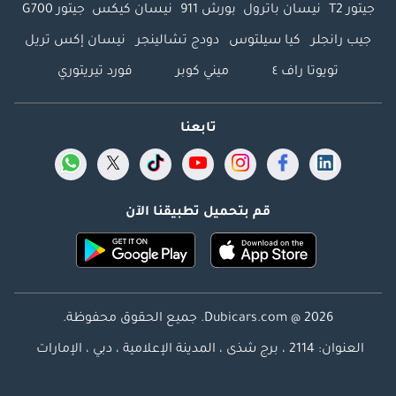
جيتور T2
نيسان باترول
بورش 911
نيسان كيكس
جيتور G700
جيب رانجلر
كيا سيلتوس
دودج تشالينجر
نيسان إكس تريل
تويوتا راف ٤
ميني كوبر
فورد تيريتوري
تابعنا
قم بتحميل تطبيقنا الآن
Dubicars.com @ 2026. جميع الحقوق محفوظة.
العنوان: 2114 ، برج شذى ، المدينة الإعلامية ، دبي ، الإمارات