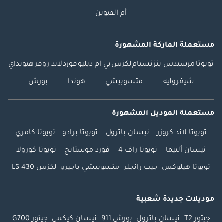
أم القيوين
مستعملة الماركة المشهورة
تويوتا
مرسيدس بنز
نسيام
لكزس
بي ام دبليو
فورد
لاند روفر
هيونداي
شيفروليه
متسوبيشي
هوندا
بورش
مستعملة الموديل المشهورة
تويوتا لاند كروزر
نيسان باترول
تويوتا برادو
تويوتا كامري
نيسان ألتيما
تويوتا راف 4
فورد موستانج
تويوتا كورولا
تويوتا هيلوكس
جيب رانجلر
متسوبيشي باجيرو
لكزس LS 430
موديلات جديدة شعبية
جيتور T2
نيسان باترول
بورش 911
نيسان كيكس
جيتور G700