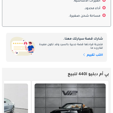
مثل مثبت السرعة التكيفي، ومراقبة النقاط العمياء، والمساعدة في 
الميزات الأساسية.
الحفاظ على المسار. هذه المزايا توفر الأمان والثقة سواء في القيادة 
أداء محدود.
الديناميكية أو الهادئة.
مساحة شحن صغيرة.
المحركات
تعتمد 440i على محرك سداسي الأسطوانات سعة 3.0 لتر مزود بشاحن 
شارك قصة سيارتك معنا.
توربيني، ما يمنحها قوة كبيرة وتسارعًا سلسًا. يقترن بناقل حركة 
فتجربة قيادتها قصة جديرة بالسرد وقد تكون مفيدة
أوتوماتيكي مع توفر خيار الدفع الكلي (xDrive) لتوفير أداء مثير ومرونة 
لقارىء ما.
للاستخدام اليومي. يضمن عزم الدوران القوي، والتوجيه الدقيق، 
اكتب تقييم
والتعليق الرياضي من M تجربة قيادة ممتعة على الطرق المتعرجة مع 
الحفاظ على الراحة في الرحلات الطويلة.
بي أم دبليو 440i للبيع
الصيانة
تتطلب صيانة 440i اهتمامًا دوريًا للحفاظ على أدائها المتطور. يشمل 
ذلك خدمات منتظمة في مراكز BMW المعتمدة لضمان بقاء المحرك 
والمكابح والتعليق في أفضل حالة. يساهم استخدام القطع الأصلية 
والالتزام بجداول الخدمة الموصى بها في الحفاظ على الاعتمادية. كما 
أن العناية الخاصة بالمكونات الرياضية، مثل المحرك التوربيني والتعليق 