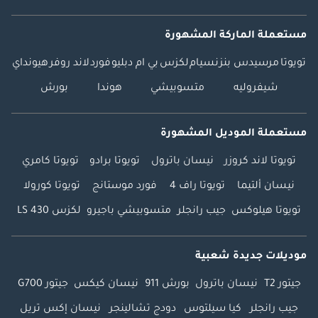
مستعملة الماركة المشهورة
تويوتا
مرسيدس بنز
نسيام
لكزس
بي ام دبليو
فورد
لاند روفر
هيونداي
شيفروليه
متسوبيشي
هوندا
بورش
مستعملة الموديل المشهورة
تويوتا لاند كروزر
نيسان باترول
تويوتا برادو
تويوتا كامري
نيسان ألتيما
تويوتا راف 4
فورد موستانج
تويوتا كورولا
تويوتا هيلوكس
جيب رانجلر
متسوبيشي باجيرو
لكزس LS 430
موديلات جديدة شعبية
جيتور T2
نيسان باترول
بورش 911
نيسان كيكس
جيتور G700
جيب رانجلر
كيا سيلتوس
دودج تشالينجر
نيسان إكس تريل