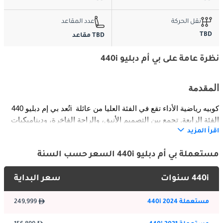
نقل الحركة
عدد المقاعد
TBD
TBD مقاعد
نظرة عامة على بي أم دبليو 440i
المقدمة
تُعد بي إم دبليو 440i كوبيه رياضية الأداء تقع في الفئة العليا من عائلة 
الفئة الرابعة. تجمع بين التصميم الأنيق، والراحة الفاخرة، وديناميكيات 
القيادة المثيرة، مما يجعلها مثالية للراغبين في سيارة راقية توفر 
اقرأ المزيد
الاستخدام اليومي مع الإثارة. وبفضل توازنها بين الرياضية والفخامة، 
تقدم 440i شخصية سيارة سياحية فاخرة مع الحفاظ على الطابع 
مستعملة بي أم دبليو 440i السعر حسب السنة
الرياضي المميز لعلامة BMW.
440i سنوات
سعر البداية
الخارجية
مستعملة 440i 2024
249,999
يتميز التصميم الخارجي لبي إم دبليو 440i بمظهر انسيابي ورياضي مع 
تفاصيل جريئة. تبرز شخصيتها من خلال الشبكة الأمامية العريضة، 