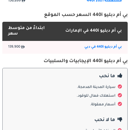
مستعملة 440i 2021
156,899
والمصابيح الأمامية المتكيفة بتقنية LED، والخطوط الجانبية العضلية. 
يمنحها التصميم الهوائي حضورًا قويًا، بينما تضيف العجلات المعدنية 
بي أم دبليو 440i السعر حسب الموقع
الرياضية ومخارج العادم المزدوجة لمسة تعكس الأداء والفخامة معًا. كل 
عنصر خارجي يبرز مزيجها الفريد بين الأناقة والقوة.
ابتداءً من متوسط
بي أم دبليو 440i في الإمارات
سعر
الداخلية
بي أم دبليو 440i في دبي
139,900
تعكس مقصورة 440i الفخامة والراحة مع تصميم يركز على السائق. 
توفر المقاعد الرياضية دعماً ممتازًا، وتأتي بخامات عالية الجودة 
بي أم دبليو 440i الإيجابيات والسلبيات
وخيارات تطعيم قابلة للتخصيص. يدمج النظام الترفيهي المتطور تقنيات 
اتصال سهلة الاستخدام، بينما يضيف الإضاءة المحيطية والتشطيبات 
ما نحب
الراقية أجواءً راقية. المساحة الأمامية مريحة والجو العام يجمع بين 
الأناقة والطابع الرياضي.
سيارة المدينة المدمجة.
استهلاك فعال للوقود.
ميزات السلامة
أسعار معقولة.
تأتي بي إم دبليو 440i مزودة بباقة متكاملة من أنظمة السلامة، تشمل 
وسائد هوائية متعددة، ونظام مكابح مانعة للانغلاق (ABS)، ونظام التحكم 
ما لا نحب
في الجر والثبات، وهيكل معزز. كما قد تتوفر أنظمة مساعدة متقدمة 