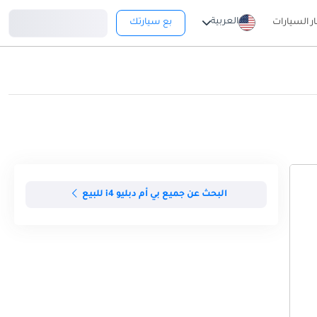
تسجيل دخول
العربية
ار السيارات
بع سيارتك
البحث عن جميع بي أم دبليو i4 للبيع