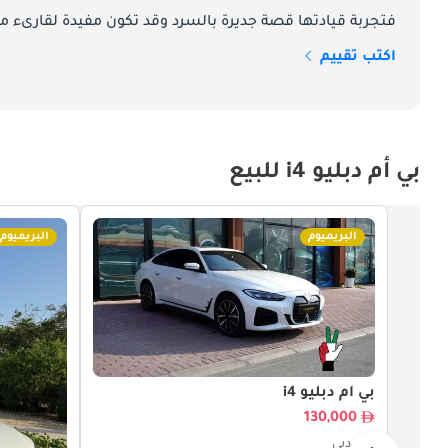
فتجربة قيادتها قصة جديرة بالسرد وقد تكون مفيدة لقارىء ما
اكتب تقييم
السيارات الفاخرة الذين يبحثون عن سيارة سيدان كهربائية متميزة توفر الأناقة والاستدامة.
بي أم دبليو i4 للبيع
البريميوم
البريميوم
بي أم دبليو i4
130,000
دبي