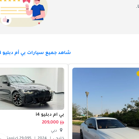
.
يصل الجيل الأحدث من BMW i4 إلى الإمارات العربية المتحدة كسيارة سيدان فاخرة ومستدامة ذات تفكير مستقبلي ، واستمرارًا ل
الخالية من المتاعب ، يقدم i4 خيارًا جذابًا للسائقين المهتمين بالبيئة والمهتمين بالتكنولوجيا. تركيز BMW على الابتكار والأدا
متميزًا لمن يبحثون عن تجربة قيادة كهربائية أنيقة وعالية التقنية. مع دخول i4 سوق الإمارات العربية المتحدة التنافسي ، فإنها تستعد لجذب
شاهد جميع سيارات بي أم دبليو i4 للبيع
بي أم دبليو i4
209,000
دبي
خليجي
2024
29,095 كيلومتر