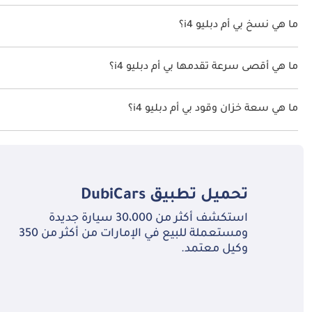
اقترحت الشركة المصنعة أن تكون نسبة توفير استهلاك الوقود لسيارة بي أم دبليو i4 هو BD
ما هي نسخ بي أم دبليو i4؟
نسخ بي أم دبليو i4 هي .
ما هي أقصى سرعة تقدمها بي أم دبليو i4؟
السرعة القصوى بي أم دبليو i4 هي TBD.
ما هي سعة خزان وقود بي أم دبليو i4؟
تبلغ سعة خزان الوقود في بي أم دبليو i4 TBD.
تحميل تطبيق
DubiCars
استكشف أكثر من 30،000 سيارة جديدة
ومستعملة للبيع في الإمارات من أكثر من 350
وكيل معتمد.