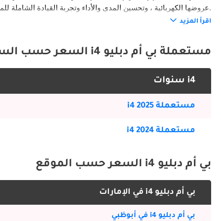
عروضها الكهربائية ، وتحسين المدى والأداء وتجربة القيادة الشاملة للمستهلكين في الإمارات العربية المتحدة.
اقرأ المزيد
الخارج
مستعملة بي أم دبليو i4 السعر حسب السنة
i4 سنوات
لتعزيز الكفاءة والأداء. تتيح خيارات الألوان المتاحة وتصميمات العجلات المعدنية للمشترين في الإمارات العربية المتحدة تخصيص i4 وفقًا لأذواقهم.
مستعملة i4 2025
الداخلية
مستعملة i4 2024
متناغمً
السلس بالعالم الرقمي من خلال نظام المعلومات والترفيه المتطور من BMW وميزات الاتصال.
بي أم دبليو i4 السعر حسب الموقع
ميزات السلامة
بي أم دبليو i4 في الإمارات
والفرملة التلقائية في حالات الطوارئ إلى الوسائد الهوائية المتعددة وهيكل الجسم المعزز ، يعطي i4 الأولوية لسلامة وراحة البال للسائقين والركاب.
بي أم دبليو i4 في أبوظبي