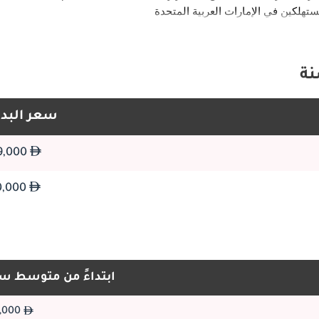
تتميز سيارة BMW i4 بتصميم خارجي حديث وديناميكي هوائي يعكس طبيعتها الكهربائية. إ
الأيقوني من BMW والمصابيح الأمامية الرفيعة بتقنية
سعر البدا
299,000
ادخل إلى سيارة BMW i4 ، وستكتشف التصميم الداخلي الفاخر عالي التقنية المصمم لتكملة نظام الدفع الكهربائي. توف
130,000
ا من المواد الفاخرة واللمسات المستدامة والتكنولوجيا المتطورة. توفر مقصورة i4 بيئة قيادة هادئة وهادئة ، حيث يمكن للركاب الاست
ابتداءً من متوسط س
زودت BMW سيارة 
215,000