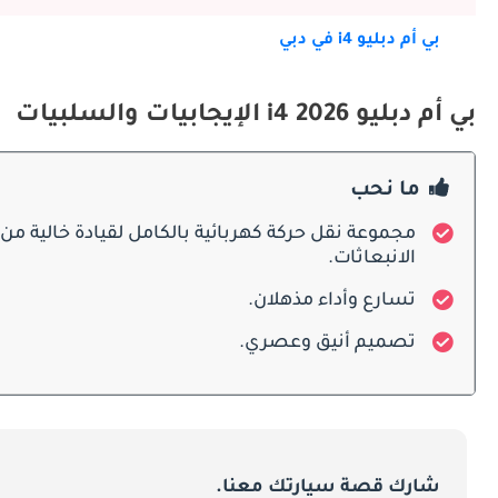
بي أم دبليو i4 في دبي
الديكورات المحرك
بي أم دبليو i4 2026 الإيجابيات والسلبيات
مختلفة بمستويات مختلفة من ال
، مما يجعل القيادة في كل من الإعدادات الحضرية والطرق السريعة ممتعة.
ما نحب
صيانة
مجموعة نقل حركة كهربائية بالكامل لقيادة خالية من
الانبعاثات.
يضمن أن الصيا
تسارع وأداء مذهلان.
الخبراء وقطع الغيار الأصلية لمالكي i4.
تصميم أنيق وعصري.
المنافسون بالتفصيل
شارك قصة سيارتك معنا.
السيدان الكهربائية الفاخرة.