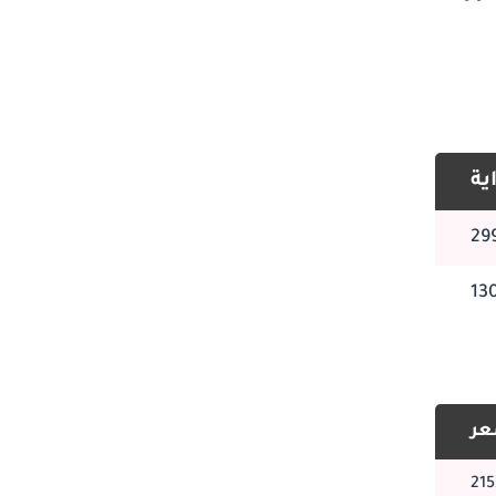
ن هيكلها الأنيق والمنحوت ، جنبًا إلى جنب مع الشبك الكلوي 
 LED ، يخلقان حضورًا مذهلاً ومستقبليًا على الطريق. يشتمل تصميم i4 على عناصر ديناميكية هوائية 
ية
ر المقصورة الفسيحة مزيجًا 
متاع بالاتصال 
عر
i4 بمجموعة شاملة من ميزات الأمان لحماية ركابها. من أنظمة مساعدة السائق المتقدمة مثل المساعدة في الحفاظ على المسار 