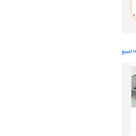
إرث التزام BMW 
بالتنقل الكهربائي. بفضل تصميمه الخارجي الحديث ، والتصميم الداخلي الفاخر ، وميزات السلامة المتقدمة ، وخيارات نظام الدفع الكهربائي ، والصيانة 
ء والاستدامة يجعل i4 خيارًا 
 انتباه عشاق 
بي أم دبليو i4
285,000
أبوظبي