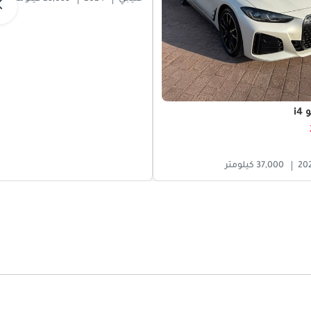
i4
20
37,000 كيلومتر