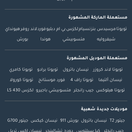
مستعملة الماركة المشهورة
تويوتا
مرسيدس بنز
نسيام
لكزس
بي ام دبليو
فورد
لاند روفر
هيونداي
شيفروليه
متسوبيشي
هوندا
بورش
مستعملة الموديل المشهورة
تويوتا لاند كروزر
نيسان باترول
تويوتا برادو
تويوتا كامري
نيسان ألتيما
تويوتا راف 4
فورد موستانج
تويوتا كورولا
تويوتا هيلوكس
جيب رانجلر
متسوبيشي باجيرو
لكزس LS 430
موديلات جديدة شعبية
جيتور T2
نيسان باترول
بورش 911
نيسان كيكس
جيتور G700
جيب رانجلر
كيا سيلتوس
دودج تشالينجر
نيسان إكس تريل