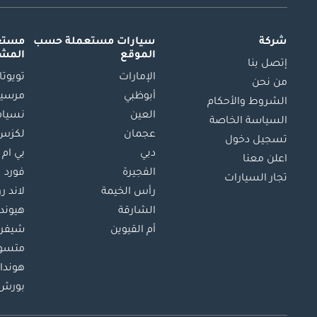
شركة
سيارات مستعملة
حسب
مستعم
الموقع
المش
إتصل بنا
الإمارات
تويوتا
من نحن
أبوظبي
مرسيد
الشروط والأحكام
العين
نسيام
السياسة الخاصة
عجمان
لكزس
تسجيل دخول
دبي
بي ام 
اعلن معنا
الفجيرة
فورد
تجار السيارات
رأس الخيمة
لاند ر
الشارقة
هيوند
أم القيوين
شيفرو
متسو
هوندا
بورش