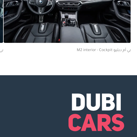
بي أم دبليو M2 interior - Cockpit
بي أم 