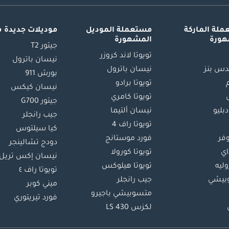
لة الماركة
مستعملة الموديل
موديلات جديدة 
هورة
المشهورة
جيتور T2
تويوتا لاند كروزر
نيسان باترول
س بنز
نيسان باترول
بورش 911
تويوتا برادو
نيسان كيكس
تويوتا كامري
جيتور G700
دبليو
نيسان ألتيما
جيب رانجلر
تويوتا راف 4
كيا سيلتوس
وفر
فورد موستانج
دودج تشالينجر
اي
تويوتا كورولا
نيسان إكس تريل
ليه
تويوتا هيلوكس
تويوتا راف ٤
بيشي
جيب رانجلر
ميني كوبر
متسوبيشي باجيرو
فورد تيريتوري
لكزس LS 430