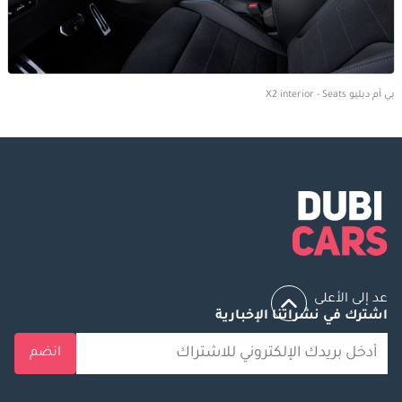
بي أم دبليو X2 interior - Seats
عد إلى الأعلى
اشترك في نشراتنا الإخبارية
انضم