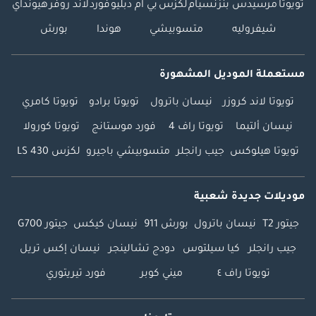
تويوتا
مرسيدس بنز
نسيام
لكزس
بي ام دبليو
فورد
لاند روفر
هيونداي
شيفروليه
متسوبيشي
هوندا
بورش
مستعملة الموديل المشهورة
تويوتا لاند كروزر
نيسان باترول
تويوتا برادو
تويوتا كامري
نيسان ألتيما
تويوتا راف 4
فورد موستانج
تويوتا كورولا
تويوتا هيلوكس
جيب رانجلر
متسوبيشي باجيرو
لكزس LS 430
موديلات جديدة شعبية
جيتور T2
نيسان باترول
بورش 911
نيسان كيكس
جيتور G700
جيب رانجلر
كيا سيلتوس
دودج تشالينجر
نيسان إكس تريل
تويوتا راف ٤
ميني كوبر
فورد تيريتوري