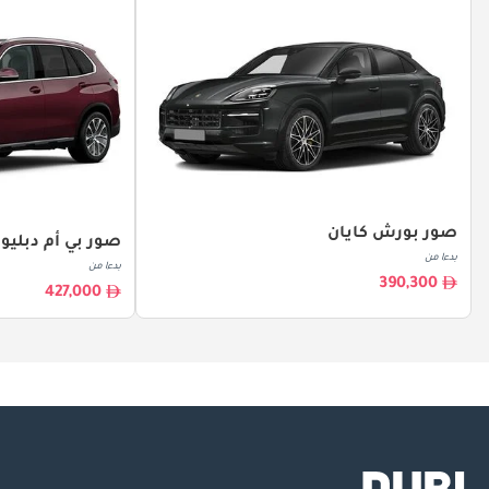
صور بورش كايان
صور بي أم دبليو X5
بدءا من
بدءا من
390,300
427,000