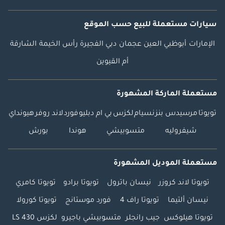
سيارات مستعملة
للبيع
حسب الموقع
الإمارات
أبوظبي
العين
عجمان
دبي
الفجيرة
رأس الخيمة
الشارقة
أم القيوين
مستعملة الماركة المشهورة
تويوتا
مرسيدس بنز
نسيام
لكزس
بي ام دبليو
فورد
لاند روفر
هيونداي
شيفروليه
متسوبيشي
هوندا
بورش
مستعملة الموديل المشهورة
تويوتا لاند كروزر
نيسان باترول
تويوتا برادو
تويوتا كامري
نيسان ألتيما
تويوتا راف 4
فورد موستانج
تويوتا كورولا
تويوتا هيلوكس
جيب رانجلر
متسوبيشي باجيرو
لكزس LS 430