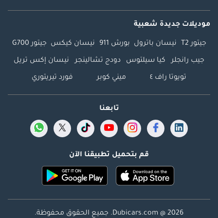
موديلات جديدة شعبية
جيتور T2
نيسان باترول
بورش 911
نيسان كيكس
جيتور G700
جيب رانجلر
كيا سيلتوس
دودج تشالينجر
نيسان إكس تريل
تويوتا راف ٤
ميني كوبر
فورد تيريتوري
تابعنا
قم بتحميل تطبيقنا الآن
Dubicars.com @ 2026. جميع الحقوق محفوظة.