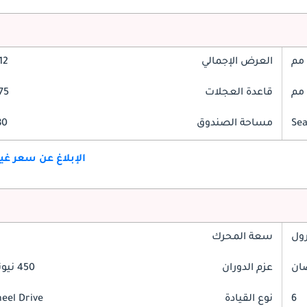
العرض الإجمالي
212
قاعدة العجلات
975
مساحة الصندوق
580 
الإبلاغ عن سعر غ
رول
سعة المحرك
عزم الدوران
450 نيوتن-متر
6
نوع القيادة
heel Drive