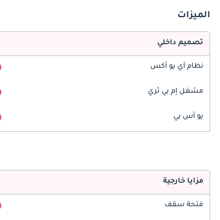
الميزات
تصميم داخلي
نظام آي يو أكس
مشغل إم بي ثري
يو أس بي
مزايا خارجية
فتحة سقف