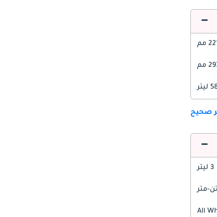
2 مم
2 مم
ليتر
ير صحيح
3 ليتر
All W