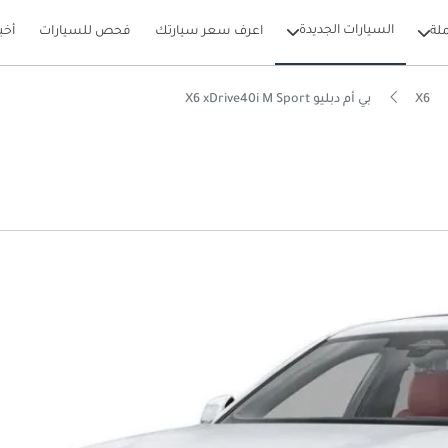
السيارات الجديدة
لة
اعرف سعر سيارتك
فحص للسيارات
أخب
X6
بي أم دبليو X6 xDrive40i M Sport