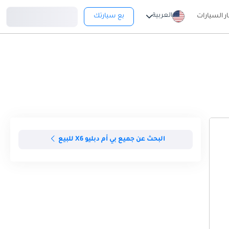
تسجيل دخول
العربية
ار السيارات
بع سيارتك
البحث عن جميع بي أم دبليو X6 للبيع