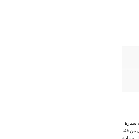
امخةً كإعلان نوايا صريح من العلامة الألمانية ذات المنشأ الميونيخي، مُسجِّلةً بذلك 
لماضي. تتولى BMW تصنيع هذه السيارة في ألمانيا 
إنتاج مخصص 