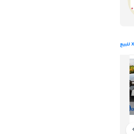
ً التي ركّبها قسم BMW M على الإطلاق. يجمع الإصدار القياسي بين محرك 
V8 سعة 4.4 لتر بشاحنين توربينيين ومحرك كهربائي متزامن مدمج داخل ناقل الحركة الأوتوماتيكي ذي السرعات الثماني، لينتجا قوة مجتمعة تبلغ 644 
حصاناً وعزم دوران يصل إلى 590 رطل-قدم. وهذه القوة كفيلة بإطلاق هذه السيارة التي يقترب وزنها من ثلاثة أطنان من السكون إلى ستين ميلاً في 
 ضبط متقدمة مع الإبقاء على المحرك 
La من الثبات إلى ستين ميلاً في الساعة 
في 3.7 ثانية فحسب، يرافقه صوت عادم أعمق وأكثر حدة بفضل منظومة الصمامات المُعاد معايرتها. ويستفيد كلا الإصدارين من حزمة بطاريات بسعة 25.7 
ية من 
في وضع Electric تنساب السيارة إلى الأمام في صمت ساحر، وفي وضع Hybrid توازن 
سعر BMW XM التعقيد الهندسي المطلوب 
بي أم دبليو XM
لدمج هذه العناصر المتباينة في كيان واحد متماسك، والنتيجة سيارة قادرة على لعب أدوار سيارة الكروز الفاخرة، والقطار التنفيذي السريع، والآلة 
299,999
دبي