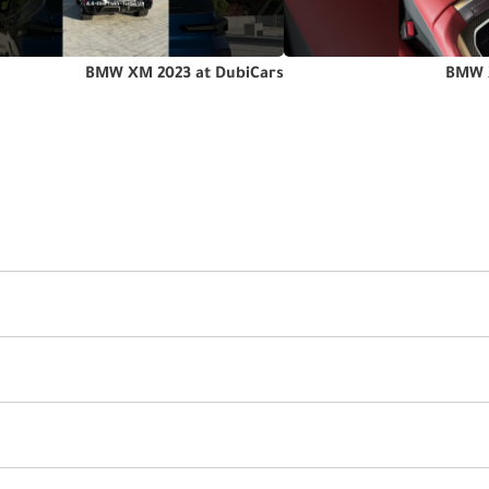
صة وشاشة لمس مركزية بقياس 14.9 بوصة تحت لوحة زجاجية منحنية واحدة مائلة باتجاه السائق. ويدير العرض نظام التشغيل 8
حكماً صوتياً بديهياً بلغة طبيعية، إلى جانب توافق لاسلكي كامل مع Apple CarPlay 
BMW XM 2023 at DubiCars
BMW 
تعكس جودة المواد سعر BMW XM المرتفع، إذ يكسو مقصورتها جلد Merino الممتد، وحشوات من الخشب الطبيعي أو ألياف الكربون، وم
مر المقصورة بأي من أكثر من اثني عشر لوناً. ويستمتع راكبا الأمام بمقاعد M Multifunction الرياضية المدفأة والمهواة وال
الخلفية بشكل مستوٍ، مما يجعل XM عملية بشكل مفاجئ للمهام العائلية أو رحلات نهاية الأسبوع. ويتوفر نظام صوتي ins Diamond
Surround Sound بقدرة 1500 واط وعشرين مكبر صوت لمن يبحثون عن تجربة استماع 
T.
رغم تركيزها على الأداء، تأتي BMW XM مزودة بمنظومة شاملة من تقنيات مساعدة السائق والحماية. وتشمل التجهيزات القياسية تنبيه ال