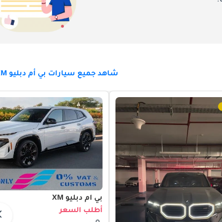
.
تحت غطاء محرك BMW XM تكمن واحدة من أكثر منظومات نقل الحركة تطورا
شاهد جميع سيارات بي أم دبليو XM للبيع
أما لمن يطلب المزيد، فيرتقي طراز XM Label بالتجربة إلى مستوى أعلى بشكل ملحوظ. إذ يخضع محرك V8 لإعادة
الكهربائي، ليرتفع إجمالي القوة إلى 738 حصاناً مدوياً وعزم دوران هائل قدره 738 رطل-قدم. وينطلق إصدار bel
تمنح السيارة نحو ثلاثين ميلاً من القيادة الكهربائية الخالصة، مما يتيح لـ BMW XM 2026 أن تعمل كسيارة تنقّل يومي راقية وخال
تتبدّل شخصية XM 2026 تبدلاً جذرياً وفقاً لوضع القيادة المختار. ف
بين الكفاءة والاندفاع، أما في وضع Sport Plus فتُطلق العنان لكامل غضب مصدرَي القوة في آن واحد. ويعكس 
بي أم دبليو XM
أطلب السعر