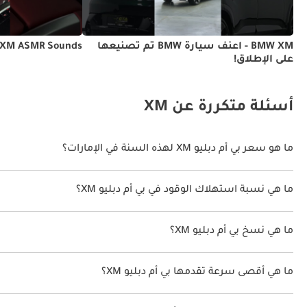
بقياس 12.3 بو
الأحدث، الذي يقدّم رسومات حادة، وعناصر قابلة للتخصيص، وت
Android Auto. كما تعرض شاشة عرض على الزجاج الأمامي المعلومات الأساسية مباشرةً ضمن خط نظر السائق.
BMW XM - أعنف سيارة BMW تم تصنيعها
XM ASMR Sounds
على الإطلاق!
محيطية مدمجة تغ
أسئلة متكررة عن XM
فيما يضمن نظام التحكم بالمناخ بأربع مناطق راحة الجميع أينما جلسوا داخل BMW XM.
ما هو سعر بي أم دبليو XM لهذه السنة في الإمارات؟
بي أم دبليو XM لهذه السنة في الإمارات هو TBD.
ما هي نسبة استهلاك الوقود في بي أم دبليو XM؟
المقصورات التي أنتجها قسم M على الإطلاق بإضاءة محيطية قياسية، وفتحة سقف بانورامية زجاجية، وأبواب ذات إغلاق ناعم.
اقترحت الشركة المصنعة أن تكون نسبة توفير استهلاك الوقود لسيارة بي أم دبليو XM هو BD
ما هي نسخ بي أم دبليو XM؟
Safety Technology in the BMW XM 2026
نسخ بي أم دبليو XM هي .
ما هي أقصى سرعة تقدمها بي أم دبليو XM؟
السرعة القصوى بي أم دبليو XM هي TBD.