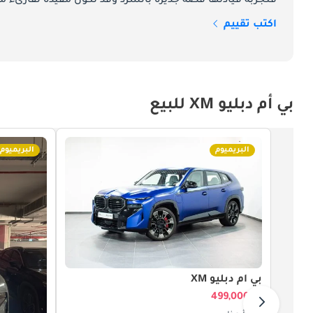
فتجربة قيادتها قصة جديرة بالسرد وقد تكون مفيدة لقارىء ما
يبرّره في اللحظة التي تلتفت فيها هذه السيارة إلى الأنظار، تاركةً انطباعاً بأن XM صُمّمت لإثارة الحديث أينما حلّت.
اكتب تقييم
BMW XM Performance and Engine Specifications
بي أم دبليو XM للبيع
الساعة في غضون 4.1 ثانية، فيما تُحدَّد سرعتها القصوى إلكترونياً عند 155 ميلاً في الساعة، أو 168 ميلاً عند تركيب باقة M Driver's Package الاختيارية.
البريميوم
البريميوم
كيلوواط/ساعة 
الانبعاثات حين يرغب قائدها بذلك.
بي أم دبليو XM
الرياضية الكاملة الأداء دون أي تنازلات.
499,000