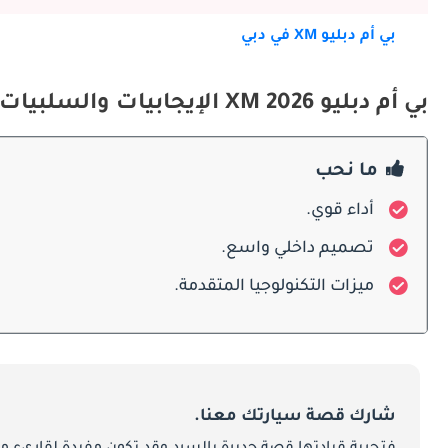
بي أم دبليو XM في دبي
بدت على الورق مستحيلة التحقق، لكنها نجحت في استقطاب جمهور وفي من هواة المركبات الاستثنائية.
Exterior Design
بي أم دبليو XM 2026 الإيجابيات والسلبيات
ما نحب
أداء قوي.
في الأعماق.
تصميم داخلي واسع.
ميزات التكنولوجيا المتقدمة.
الأمام رغم ضخامتها الواضحة.
شارك قصة سيارتك معنا.
تتوفر ألوان متباينة للسقف لتعزيز تأثير الطفو البصري. وبأبعا