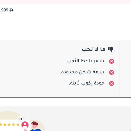
شكّل التطوير المستمر مسيرة هذه السيارة. فمع كل سنة موديل لـ BMW XM طرأت تحسينات دقيقة على ضبط نظام التعليق، وتحديث
299,999
من المستحيل الخلط بين BMW XM وأي سيارة أخرى على الطريق. تبدأ هيبة هذه السيارة من المقدمة، حيث ته
ما لا نحب
في الجزء السفلي. ويصنع هذا الفصل العمودي وجهاً للسيارة XM يجمع بين الطابع المستقبلي والحضور الجريء، مستلهماً ملامح ظه
ودافعاً بها إلى مستوى أبعد. ويزخر غطاء محرك BMW XM بانتفاخات عضلية بارزة، فيما نُحت المصد السفلي بمداخل هواء عمي
سعر باهظ الثمن.
سعة شحن محدودة.
تعرض السيارة XM من الجانب صورة ظلية ممتدة وذات سط
جودة ركوب ثابتة.
الهيكل بأن يبدو وكأنه يحلّق فوق الكتلة السفلية. وتتسع أقواس العجلات بقوة لاستيعاب جنوط ضخمة تصل
ولا تقلّ مؤخرة BMW XM 2026 تميزاً، بمصابيحها الخلفية الأفقية النحيفة، وجناحها الخلفي المد
المرصوفة فوق بعضها التي تعلن فوراً عن انتمائها إلى عائلة M. ويتربّع شعار ذهبي أو برونزي بكل اعتزاز على القائم الخلفي C، تبعاً 
دها الجريئة، وتفاصيلها المعبّرة، وتصميمها الذي لا يعتذر عن نفسه، يجد سعر W XM