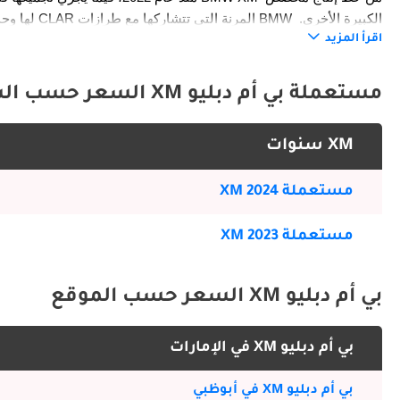
لها وحدها. 
اقرأ المزيد
وديناميكياتها المُعاد ضبطها، وتجربتها المقصورية الأكثر فخامة، تواصل BMW XM 2026 رسم ملامح فئة جديدة كلياً من سيارات الأداء الفاخرة.
مستعملة بي أم دبليو XM السعر حسب السنة
History and Development
XM سنوات
مستعملة XM 2024
مستعملة XM 2023
في عالم السيارات حول العالم.
بي أم دبليو XM السعر حسب الموقع
بي أم دبليو XM في الإمارات
جنب مع نخبة سيارات الدفع الرباعي عالية الأداء من بيوت الفخامة المنافسة التي تتجاوز أسعارها حاجز الستة أرقام.
بي أم دبليو XM في أبوظبي