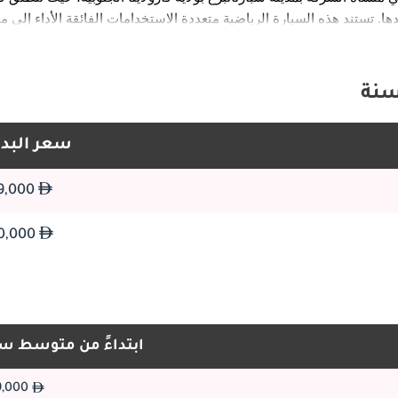
تستند هذه السيارة الرياضية متعددة الاستخدامات الفائقة الأداء إلى منصة CLAR المرنة التي تتشاركها مع طرازات BMW الكبيرة ال
وتمثّل MW XM
سعر البدا
تنطوي BMW XM على رمزية عميقة. فحين تأسس قسم BMW M عام 1972، كانت رس
للطرق العامة، وأنتجت تلك الفلسفة طرازاً مستقلاً واحداً تجسّد في سيارة M1 الخارقة بمحركها الأوسط. ومرّت عقود طويلة قبل أن يجر
499,000
سيارة أخرى من ابتكاره الكامل، وكانت تلك السيارة هي XM. وُلدت هذه السيارة احتفاءً بمرور خمسين عاماً على تأسيس BMW M، و
300,000
كان مشروع تطوير BMW XM استثنائياً بكل المقاييس. فقد أُسندت إلى مهندسي M مه
الهجين القابل للشحن، والنتيجة سيارة تمزج بين هدير V8 الجبار والدفع الكهربائي الصامت. كما جاء طراز XM Label الذي طُرح بُعيد الإطلاق لير
مستويات القوة إلى آفاق أكثر تطرفاً، مرسّخاً مكانة السيارة في قمة هرم BMW M. ويعكس سعر BMW XM هذا التموضع الراقي، إذ يضع ا
ابتداءً من متوسط س
499,000