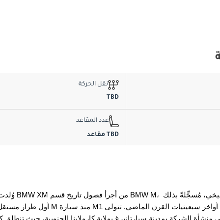
نقل الحركة
TBD
عدد المقاعد
TBD مقاعد
وُلدت سيارة BMW XM من أجرأ فصول تاريخ قسم BMW M، لتقف ش
أول طراز مستقل من فئة M منذ سيارة M1 الأسطورية التي أبصرت النور في أواخر سبعينيات القرن ا
ا في منشأة الشركة بمدينة سبارتانبرغ بولاية كارولاينا الجنوبية، حيث تنطلق كل سيارة BMW XM من خط 