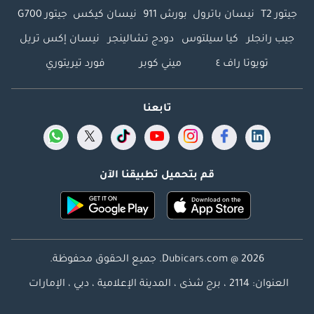
جيتور T2
نيسان باترول
بورش 911
نيسان كيكس
جيتور G700
جيب رانجلر
كيا سيلتوس
دودج تشالينجر
نيسان إكس تريل
تويوتا راف ٤
ميني كوبر
فورد تيريتوري
تابعنا
قم بتحميل تطبيقنا الآن
Dubicars.com @ 2026. جميع الحقوق محفوظة.
العنوان: 2114 ، برج شذى ، المدينة الإعلامية ، دبي ، الإمارات