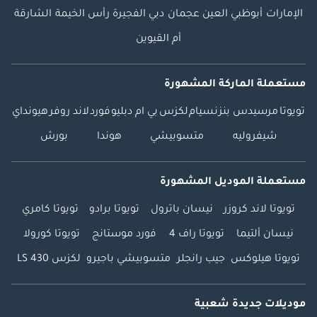
الإمارات
أبوظبي
العين
عجمان
دبي
الفجيرة
رأس الخيمة
الشارقة
أم القيوين
مستعملة الماركة المشهورة
تويوتا
مرسيدس بنز
نسيام
لكزس
بي ام دبليو
فورد
لاند روفر
هيونداي
شيفروليه
متسوبيشي
هوندا
بورش
مستعملة الموديل المشهورة
تويوتا لاند كروزر
نيسان باترول
تويوتا برادو
تويوتا كامري
نيسان ألتيما
تويوتا راف 4
فورد موستانج
تويوتا كورولا
تويوتا هيلوكس
جيب رانجلر
متسوبيشي باجيرو
لكزس LS 430
موديلات جديدة شعبية