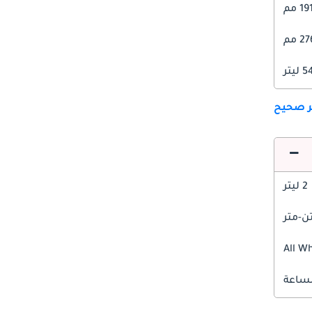
1 مم
 مم
ليتر
ير صحيح
2 ليتر
All W