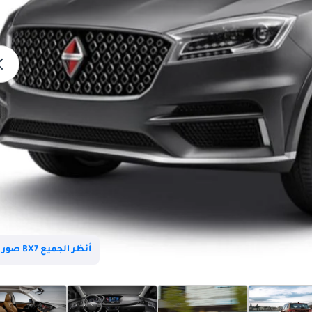
أنظر الجميع BX7 صور