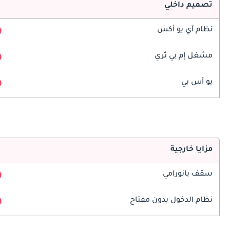
تصميم داخلي
نظام آي يو أكس
مشغل إم بي ثري
يو أس بي
مزايا خارجية
سقف بانورامي
نظام الدخول بدون مفتاح