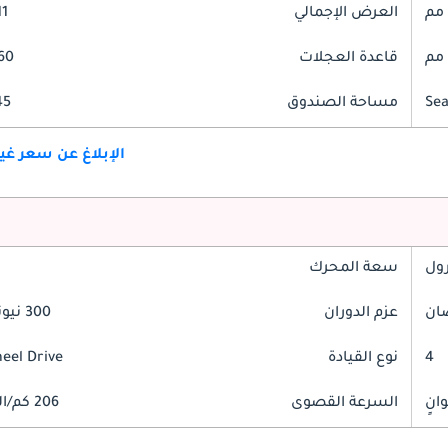
العرض الإجمالي
911
قاعدة العجلات
2760
مساحة الصندوق
545 
الإبلاغ عن سعر غ
رول
سعة المحرك
عزم الدوران
300 نيوتن-متر
4
نوع القيادة
heel Drive
السرعة القصوى
206 كم/الساعة