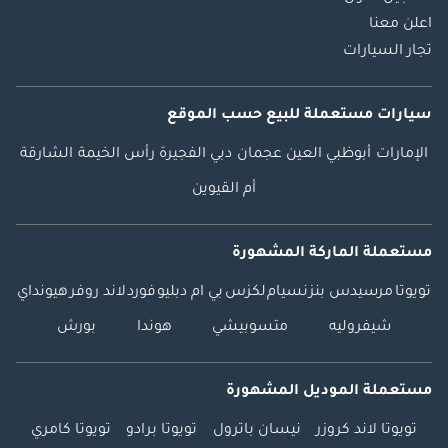
اعلن معنا
تجار السيارات
سيارات مستعملة
للبيع
حسب الموقع
الإمارات
أبوظبي
العين
عجمان
دبي
الفجيرة
رأس الخيمة
الشارقة
أم القيوين
مستعملة الماركة المشهورة
تويوتا
مرسيدس بنز
نسيام
لكزس
بي ام دبليو
فورد
لاند روفر
هيونداي
شيفروليه
متسوبيشي
هوندا
بورش
مستعملة الموديل المشهورة
تويوتا لاند كروزر
نيسان باترول
تويوتا برادو
تويوتا كامري