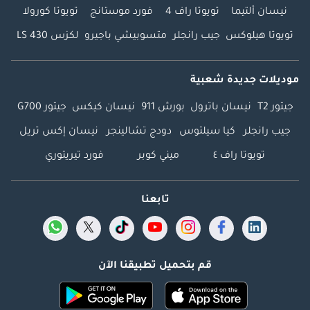
نيسان ألتيما
تويوتا راف 4
فورد موستانج
تويوتا كورولا
تويوتا هيلوكس
جيب رانجلر
متسوبيشي باجيرو
لكزس LS 430
موديلات جديدة شعبية
جيتور T2
نيسان باترول
بورش 911
نيسان كيكس
جيتور G700
جيب رانجلر
كيا سيلتوس
دودج تشالينجر
نيسان إكس تريل
تويوتا راف ٤
ميني كوبر
فورد تيريتوري
تابعنا
قم بتحميل تطبيقنا الآن