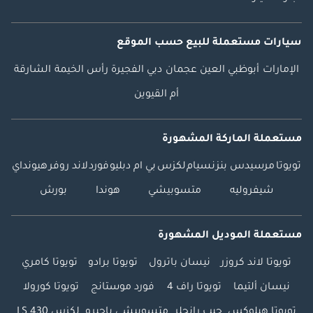
سيارات مستعملة
للبيع
حسب الموقع
الإمارات
أبوظبي
العين
عجمان
دبي
الفجيرة
رأس الخيمة
الشارقة
أم القيوين
مستعملة الماركة المشهورة
تويوتا
مرسيدس بنز
نسيام
لكزس
بي ام دبليو
فورد
لاند روفر
هيونداي
شيفروليه
متسوبيشي
هوندا
بورش
مستعملة الموديل المشهورة
تويوتا لاند كروزر
نيسان باترول
تويوتا برادو
تويوتا كامري
نيسان ألتيما
تويوتا راف 4
فورد موستانج
تويوتا كورولا
تويوتا هيلوكس
جيب رانجلر
متسوبيشي باجيرو
لكزس LS 430