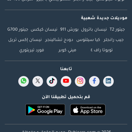
موديلات جديدة شعبية
جيتور T2
نيسان باترول
بورش 911
نيسان كيكس
جيتور G700
جيب رانجلر
كيا سيلتوس
دودج تشالينجر
نيسان إكس تريل
تويوتا راف ٤
ميني كوبر
فورد تيريتوري
تابعنا
قم بتحميل تطبيقنا الآن