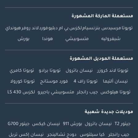
مستعملة الماركة المشهورة
تويوتا
مرسيدس بنز
نسيام
لكزس
بي ام دبليو
فورد
لاند روفر
هيونداي
شيفروليه
متسوبيشي
هوندا
بورش
مستعملة الموديل المشهورة
تويوتا لاند كروزر
نيسان باترول
تويوتا برادو
تويوتا كامري
نيسان ألتيما
تويوتا راف 4
فورد موستانج
تويوتا كورولا
تويوتا هيلوكس
جيب رانجلر
متسوبيشي باجيرو
لكزس LS 430
موديلات جديدة شعبية
جيتور T2
نيسان باترول
بورش 911
نيسان كيكس
جيتور G700
جيب رانجلر
كيا سيلتوس
دودج تشالينجر
نيسان إكس تريل