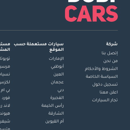
شركة
سيارات مستعملة
حسب
مستعم
الموقع
المش
إتصل بنا
الإمارات
تويوتا
من نحن
أبوظبي
مرسيد
الشروط والأحكام
العين
نسيام
السياسة الخاصة
عجمان
لكزس
تسجيل دخول
دبي
بي ام 
اعلن معنا
الفجيرة
فورد
تجار السيارات
رأس الخيمة
لاند ر
الشارقة
هيوند
أم القيوين
شيفرو
متسو