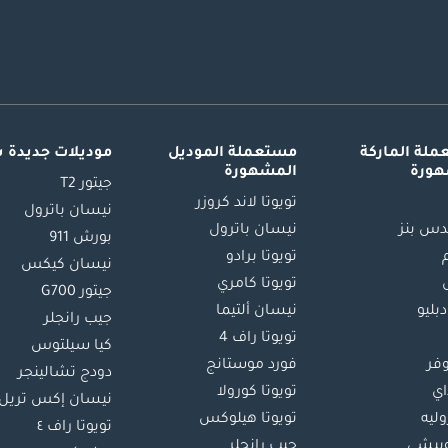
لة الماركة
مستعملة الموديل
موديلات جديدة 
هورة
المشهورة
جيتور T2
تويوتا لاند كروزر
نيسان باترول
س بنز
نيسان باترول
بورش 911
تويوتا برادو
نيسان كيكس
تويوتا كامري
جيتور G700
دبليو
نيسان ألتيما
جيب رانجلر
تويوتا راف 4
كيا سيلتوس
وفر
فورد موستانج
دودج تشالينجر
اي
تويوتا كورولا
نيسان إكس تريل
ليه
تويوتا هيلوكس
تويوتا راف ٤
بيشي
جيب رانجلر