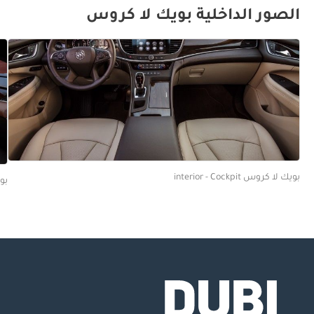
الصور الداخلية بويك لا كروس
بويك لا كروس interior - Cockpit
بويك