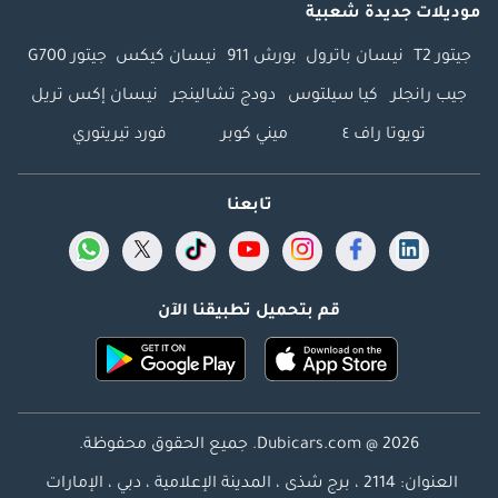
موديلات جديدة شعبية
جيتور T2
نيسان باترول
بورش 911
نيسان كيكس
جيتور G700
جيب رانجلر
كيا سيلتوس
دودج تشالينجر
نيسان إكس تريل
تويوتا راف ٤
ميني كوبر
فورد تيريتوري
تابعنا
قم بتحميل تطبيقنا الآن
Dubicars.com @ 2026. جميع الحقوق محفوظة.
العنوان: 2114 ، برج شذى ، المدينة الإعلامية ، دبي ، الإمارات