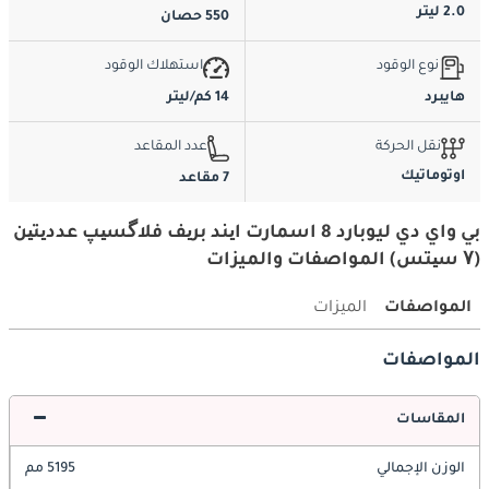
2.0 ليتر
550 حصان
نوع الوقود
استهلاك الوقود
هايبرد
14 كم/ليتر
نقل الحركة
عدد المقاعد
اوتوماتيك
7 مقاعد
بي واي دي ليوبارد 8 اسمارت ایند بریف فلاگسیپ عددیتین
(۷ سیتس) المواصفات والميزات
المواصفات
الميزات
المواصفات
المقاسات
الوزن الإجمالي
5195 مم