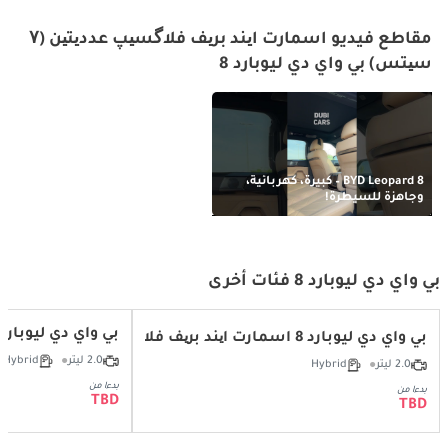
مقاطع فيديو اسمارت ایند بریف فلاگسیپ عددیتین (۷
سیتس) بي واي دي ليوبارد 8
BYD Leopard 8 – كبيرة، كهربائية،
وجاهزة للسيطرة!
بي واي دي ليوبارد 8 فئات أخرى
بي واي دي ليوبارد 8 سمارت آند بريف ديلوكس إديشن (7 مقاع
بي واي دي ليوبارد 8 اسمارت ایند بریف فلاگسیپ عددیتین (6 سیتس)
2.0 ليتر
Hybrid
2.0 ليتر
Hybrid
بدءا من
بدءا من
TBD
TBD