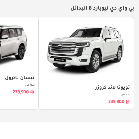
بي واي دي ليوبارد 8 البدائل
نيسان باترول
بدءا من
تويوتا لاند كروزر
239,900
بدءا من
239,900