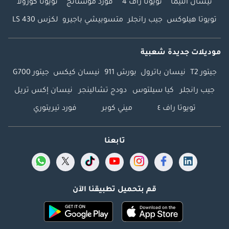
نيسان ألتيما
تويوتا راف 4
فورد موستانج
تويوتا كورولا
تويوتا هيلوكس
جيب رانجلر
متسوبيشي باجيرو
لكزس LS 430
موديلات جديدة شعبية
جيتور T2
نيسان باترول
بورش 911
نيسان كيكس
جيتور G700
جيب رانجلر
كيا سيلتوس
دودج تشالينجر
نيسان إكس تريل
تويوتا راف ٤
ميني كوبر
فورد تيريتوري
تابعنا
قم بتحميل تطبيقنا الآن