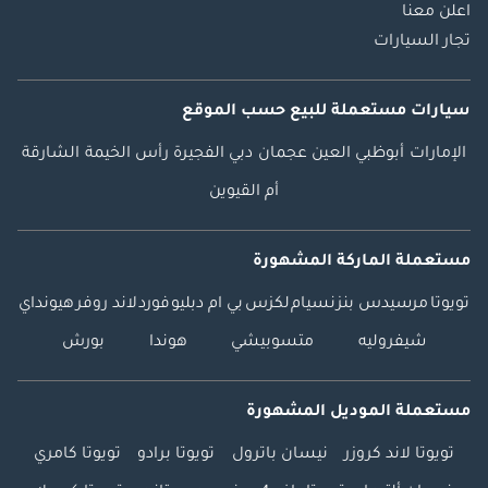
اعلن معنا
تجار السيارات
سيارات مستعملة
للبيع
حسب الموقع
الإمارات
أبوظبي
العين
عجمان
دبي
الفجيرة
رأس الخيمة
الشارقة
أم القيوين
مستعملة الماركة المشهورة
تويوتا
مرسيدس بنز
نسيام
لكزس
بي ام دبليو
فورد
لاند روفر
هيونداي
شيفروليه
متسوبيشي
هوندا
بورش
مستعملة الموديل المشهورة
تويوتا لاند كروزر
نيسان باترول
تويوتا برادو
تويوتا كامري