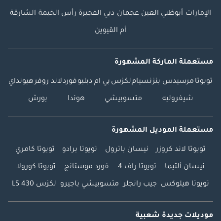
الإمارات
أبوظبي
العين
عجمان
دبي
الفجيرة
رأس الخيمة
الشارقة
أم القيوين
مستعملة الماركة المشهورة
تويوتا
مرسيدس بنز
نسيام
لكزس
بي ام دبليو
فورد
لاند روفر
هيونداي
شيفروليه
متسوبيشي
هوندا
بورش
مستعملة الموديل المشهورة
تويوتا لاند كروزر
نيسان باترول
تويوتا برادو
تويوتا كامري
نيسان ألتيما
تويوتا راف 4
فورد موستانج
تويوتا كورولا
تويوتا هيلوكس
جيب رانجلر
متسوبيشي باجيرو
لكزس LS 430
موديلات جديدة شعبية