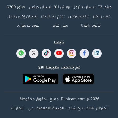
جيتور T2
نيسان باترول
بورش 911
نيسان كيكس
جيتور G700
جيب رانجلر
كيا سيلتوس
دودج تشالينجر
نيسان إكس تريل
تويوتا راف ٤
ميني كوبر
فورد تيريتوري
تابعنا
قم بتحميل تطبيقنا الآن
Dubicars.com @ 2026. جميع الحقوق محفوظة.
العنوان: 2114 ، برج شذى ، المدينة الإعلامية ، دبي ، الإمارات