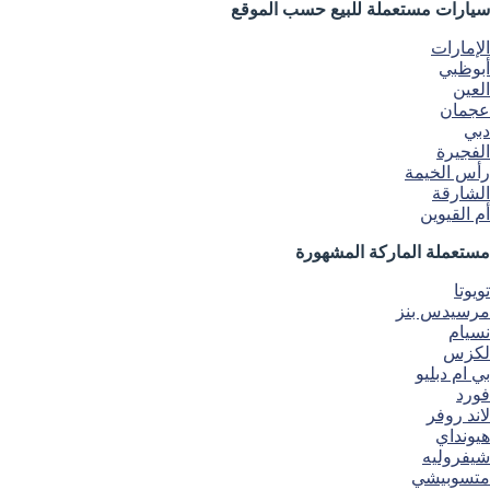
سيارات مستعملة
للبيع
حسب الموقع
الإمارات
أبوظبي
العين
عجمان
دبي
الفجيرة
رأس الخيمة
الشارقة
أم القيوين
مستعملة الماركة المشهورة
تويوتا
مرسيدس بنز
نسيام
لكزس
بي ام دبليو
فورد
لاند روفر
هيونداي
شيفروليه
متسوبيشي