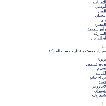
الإمارات
أبوظبي
العين
عجمان
دبي
الفجيرة
رأس الخيمة
الشارقة
أم القيوين
سيارات مستعملة
للبيع
حسب الماركة
تويوتا
مرسيدس بنز
نسيام
لكزس
بي ام دبليو
فورد
لاند روفر
هيونداي
شيفروليه