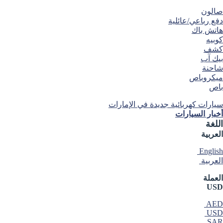
صالون
دفع رباعي/عائلية
هاتش باك
كوبيه
كشف
بيك آب
شاحنة
ميكروباص
باص
سيارات كهربائية جديدة في الإمارات
أخبار السيارات
اللغة
العربية
English
العربية
العملة
USD
AED
USD
SAR