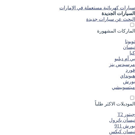
سيارات كهربائية مستعملة في الإمارات
السيارات الجديدة
البحث عن سيارات جديدة
الماركات المشهورة
تويوتا
نيسان
كيا
بي أم دبليو
مرسيدس بنز
فورد
هيونداي
بورش
ميتسوبيشي
الموديلات الاكثر طلباً
جيتور T2
نيسان باترول
بورش 911
نيسان كيكس