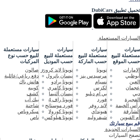
تحميل تطبيق
DubiCars
السيارات المستعملة
سيارات
سيارات
سيارات
سيارات مستعملة
مستعملة
للبيع
مستعملة
للبيع
مستعملة
للبيع
للبيع
حسب نوع
حسب الموقع
حسب الماركة
حسب الموديل
المركبات
الإمارات
تويوتا
تويوتا لاند كروزر
صالون
أبوظبي
مرسيدس بنز
نيسان باترول
دفع رباعي/عائلية
العين
نسيام
تويوتا برادو
هاتش باك
عجمان
لكزس
تويوتا كامري
كوبيه
دبي
بي ام دبليو
نيسان ألتيما
كشف
الفجيرة
فورد
تويوتا راف 4
بيك آب
رأس الخيمة
لاند روفر
فورد موستانج
شاحنة
الشارقة
هيونداي
تويوتا كورولا
ميكروباص
أم القيوين
شيفروليه
تويوتا هيلوكس
باص
قم ببيع سيارتك
السيارات الجديدة
تصفح السيارات