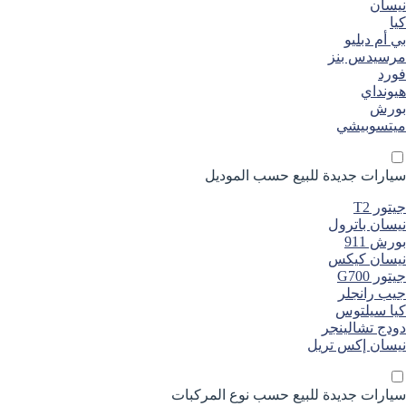
نيسان
كيا
بي أم دبليو
مرسيدس بنز
فورد
هيونداي
بورش
ميتسوبيشي
سيارات جديدة
للبيع
حسب الموديل
جيتور T2
نيسان باترول
بورش 911
نيسان كيكس
جيتور G700
جيب رانجلر
كيا سيلتوس
دودج تشالينجر
نيسان إكس تريل
سيارات جديدة
للبيع
حسب نوع المركبات