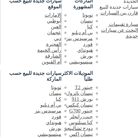
الماركات
سيارات جديدة
للبيع
حسب
الجديدة
المشهورة
الموقع
سيارات جديدة للبيع
قارن بين السيارات
تويوتا
الإمارات
نيسان
أبوظبي
سيارة تقييمات
كيا
العين
البحث عن سيارات
بي أم دبليو
عجمان
جديدة
مرسيدس بنز
دبي
فورد
الفجيرة
هيونداي
رأس الخيمة
بورش
الشارقة
ميتسوبيشي
أم القيوين
الموديلات الاكثر
سيارات جديدة
للبيع
حسب
طلباً
الماركة
جيتور T2
تويوتا
نيسان باترول
نيسان
بورش 911
كيا
نيسان كيكس
بي أم دبليو
جيتور G700
مرسيدس بنز
جيب رانجلر
فورد
كيا سيلتوس
هيونداي
دودج تشالينجر
بورش
نيسان إكس
ميتسوبيشي