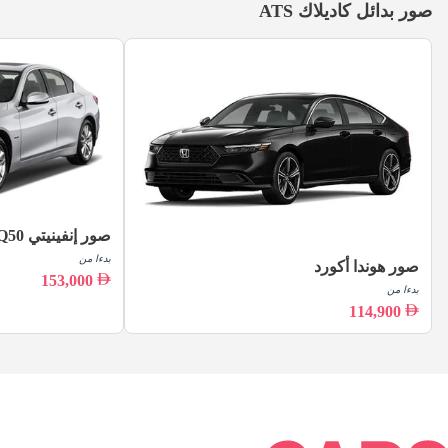
صور بدائل كاديلاك ATS
صور إنفينيتي Q50
بدءا من
صور هوندا أكورد
153,000
بدءا من
114,900