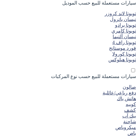
سيارات مستعملة
للبيع
حسب الموديل
تويوتا لاند كروزر
نيسان باترول
تويوتا برادو
تويوتا كامري
نيسان ألتيما
تويوتا راف 4
فورد موستانج
تويوتا كورولا
تويوتا هيلوكس
سيارات مستعملة
للبيع
حسب نوع المركبات
صالون
دفع رباعي/عائلية
هاتش باك
كوبيه
كشف
بيك آب
شاحنة
ميكروباص
باص