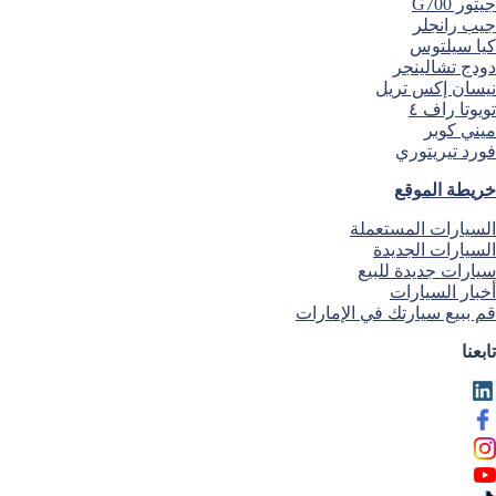
جيتور G700
جيب رانجلر
كيا سيلتوس
دودج تشالينجر
نيسان إكس تريل
تويوتا راف ٤
ميني كوبر
فورد تيريتوري
خريطة الموقع
السيارات المستعملة
السيارات الجديدة
سيارات جديدة للبيع
أخبار السيارات
قم ببيع سيارتك في الإمارات
تابعنا