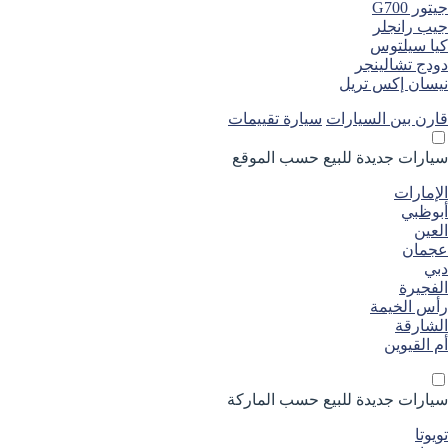
جيتور G700
جيب رانجلر
كيا سيلتوس
دودج تشالينجر
نيسان إكس تريل
قارن بين السيارات
سيارة تقييمات
سيارات جديدة
للبيع
حسب الموقع
الإمارات
أبوظبي
العين
عجمان
دبي
الفجيرة
رأس الخيمة
الشارقة
أم القيوين
سيارات جديدة
للبيع
حسب الماركة
تويوتا