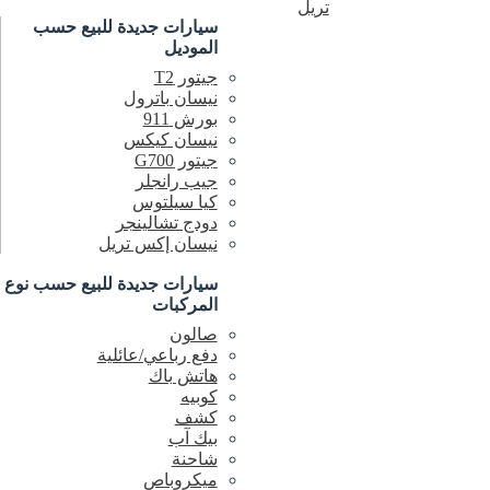
تريل
سيارات جديدة
للبيع
حسب
الموديل
جيتور T2
نيسان باترول
بورش 911
نيسان كيكس
جيتور G700
جيب رانجلر
كيا سيلتوس
دودج تشالينجر
نيسان إكس تريل
سيارات جديدة
للبيع
حسب نوع
المركبات
صالون
دفع رباعي/عائلية
هاتش باك
كوبيه
كشف
بيك آب
شاحنة
ميكروباص