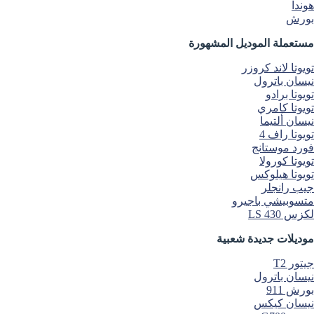
هوندا
بورش
مستعملة الموديل المشهورة
تويوتا لاند كروزر
نيسان باترول
تويوتا برادو
تويوتا كامري
نيسان ألتيما
تويوتا راف 4
فورد موستانج
تويوتا كورولا
تويوتا هيلوكس
جيب رانجلر
متسوبيشي باجيرو
لكزس LS 430
موديلات جديدة شعبية
جيتور T2
نيسان باترول
بورش 911
نيسان كيكس