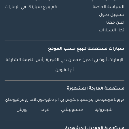
السياسة الخاصة
قم ببيع سيارتك في الإمارات
تسجيل دخول
اعلن معنا
تجار السيارات
سيارات مستعملة
للبيع
حسب الموقع
الإمارات
أبوظبي
العين
عجمان
دبي
الفجيرة
رأس الخيمة
الشارقة
أم القيوين
مستعملة الماركة المشهورة
تويوتا
مرسيدس بنز
نسيام
لكزس
بي ام دبليو
فورد
لاند روفر
هيونداي
شيفروليه
متسوبيشي
هوندا
بورش
مستعملة الموديل المشهورة