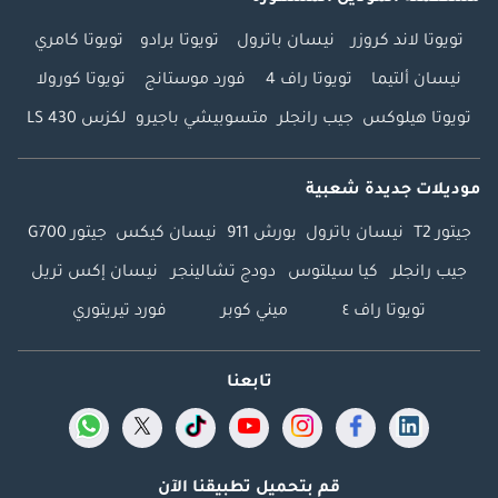
تويوتا لاند كروزر
نيسان باترول
تويوتا برادو
تويوتا كامري
نيسان ألتيما
تويوتا راف 4
فورد موستانج
تويوتا كورولا
تويوتا هيلوكس
جيب رانجلر
متسوبيشي باجيرو
لكزس LS 430
موديلات جديدة شعبية
جيتور T2
نيسان باترول
بورش 911
نيسان كيكس
جيتور G700
جيب رانجلر
كيا سيلتوس
دودج تشالينجر
نيسان إكس تريل
تويوتا راف ٤
ميني كوبر
فورد تيريتوري
تابعنا
قم بتحميل تطبيقنا الآن