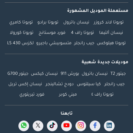
مستعملة الموديل المشهورة
تويوتا لاند كروزر
نيسان باترول
تويوتا برادو
تويوتا كامري
نيسان ألتيما
تويوتا راف 4
فورد موستانج
تويوتا كورولا
تويوتا هيلوكس
جيب رانجلر
متسوبيشي باجيرو
لكزس LS 430
موديلات جديدة شعبية
جيتور T2
نيسان باترول
بورش 911
نيسان كيكس
جيتور G700
جيب رانجلر
كيا سيلتوس
دودج تشالينجر
نيسان إكس تريل
تويوتا راف ٤
ميني كوبر
فورد تيريتوري
تابعنا