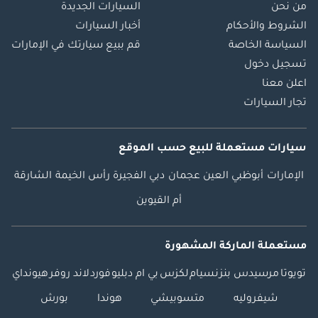
من نحن
السيارات الجديدة
الشروط والأحكام
أخبار السيارات
السياسة الخاصة
قم ببيع سيارتك في الإمارات
تسجيل دخول
اعلن معنا
تجار السيارات
سيارات مستعملة
للبيع
حسب الموقع
الإمارات
أبوظبي
العين
عجمان
دبي
الفجيرة
رأس الخيمة
الشارقة
أم القيوين
مستعملة الماركة المشهورة
تويوتا
مرسيدس بنز
نسيام
لكزس
بي ام دبليو
فورد
لاند روفر
هيونداي
شيفروليه
متسوبيشي
هوندا
بورش