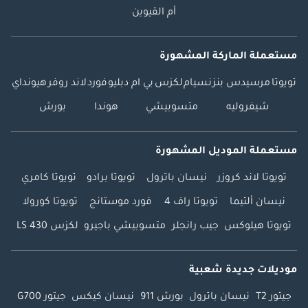
أم القيوين
مستعملة الماركة المشهورة
تويوتا
مرسيدس بنز
نسيام
لكزس
بي ام دبليو
فورد
لاند روفر
هيونداي
شيفروليه
متسوبيشي
هوندا
بورش
مستعملة الموديل المشهورة
تويوتا لاند كروزر
نيسان باترول
تويوتا برادو
تويوتا كامري
نيسان ألتيما
تويوتا راف 4
فورد موستانج
تويوتا كورولا
تويوتا هيلوكس
جيب رانجلر
متسوبيشي باجيرو
لكزس LS 430
موديلات جديدة شعبية
جيتور T2
نيسان باترول
بورش 911
نيسان كيكس
جيتور G700