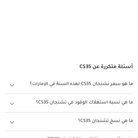
تركز Changan بشدة على السلامة ، وقد تم تجهيز أحدث طراز CS35 
بمجموعة من ميزات السلامة المتقدمة المصممة لحماية الركاب وتعزيز 
ثقة السائق. بدءًا من التحكم التكيفي في ثبات السرعة والتحذير من 
مغادرة المسار إلى الكبح التلقائي في حالات الطوارئ ومراقبة النقاط 
العمياء ، تم تصميم مجموعة الأمان CS35 لمنع الحوادث وتخفيف 
المخاطر المحتملة على طرق الإمارات العربية المتحدة. تلبي حزمة 
السلامة الشاملة هذه احتياجات سائقي السيارات الإماراتيين المهتمين 
بالسلامة والذين يمنحون الأولوية لرفاهية ركابهم وزملائهم مستخدمي 
الطريق.
أسئلة متكررة عن CS35
زينة المحرك
ما هو سعر تشنجان CS35 لهذه السنة في الإمارات؟
من المرجح أن يقدم أحدث جيل من تشانجان CS35 مجموعة مختارة 
تشنجان CS35 لهذه السنة في الإمارات هو TBD.
من زخارف المحرك المصممة لتوفير توازن بين الأداء وكفاءة استهلاك 
الوقود. سواء كانت مدعومة بمحرك سريع الاستجابة مزود بشاحن 
ما هي نسبة استهلاك الوقود في تشنجان CS35؟
توربيني أو محرك قادر على السحب الطبيعي ، فإن خيارات محرك 
اقترحت الشركة المصنعة أن تكون نسبة توفير استهلاك الوقود لسيارة
CS35 تلبي التفضيلات المتنوعة للسائقين في دولة الإمارات العربية 
تشنجان CS35 هو TBD.
ما هي نسخ تشنجان CS35؟
المتحدة. من التنقلات في المناطق الحضرية إلى الرحلات على الطرق 
السريعة ، توفر حواف محرك CS35 القوة والكفاءة اللازمتين للتنقل في 
نسخ تشنجان CS35 هي .
المناظر الطبيعية المتغيرة لدولة الإمارات العربية المتحدة بسهولة.