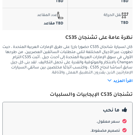
TBD
TBD
نقل الحركة
عدد المقاعد
TBD
TBD مقاعد
نظرة عامة على تشنجان CS35
كان لسيارة شانجان CS35 حضوراً بارزاً على طرق الإمارات العربية المتحدة ، حيث
تطورت عبر الأجيال المختلفة لتلبي متطلبات السائقين العصريين. من طرحها
الأولي في سوق الإمارات العربية المتحدة إلى أحدث جيل ، أثبت CS35 التزام
Changan بالابتكار والموثوقية والقدرة على تحمل التكاليف. لقد بنى كل جيل
سابق أساسًا لنجاح CS35 ، واكتسب أتباعًا مخلصين بين سائقي السيارات
الإماراتيين الذين يقدرون التطبيق العملي والأناقة.
اقرأ المزيد
الخارج
تشنجان CS35 الإيجابيات والسلبيات
يتميز أحدث جيل من Changan CS35 بتصميم خارجي متجدد يمزج بين 
ما نحب
الجماليات الحديثة والكفاءة الديناميكية الهوائية. تميز الخطوط الأنيقة 
والتجاعيد الجريئة والأسطح المنحوتة بعناية المظهر الخارجي لـ CS35 ، 
سعر معقول.
مما يساهم في مظهرها الديناميكي والمعاصر. تعمل مصابيح LED 
تصميم مضغوط.
الأمامية المذهلة والشبكة الأمامية المميزة والعجلات المعدنية المميزة 