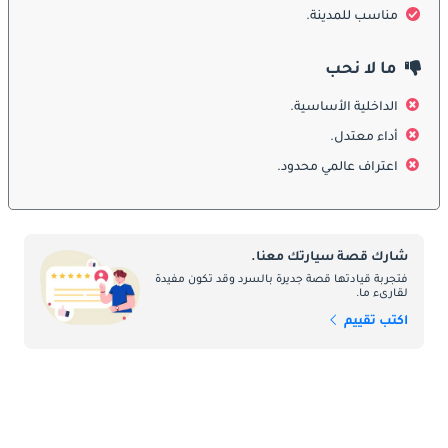
على تعزيز حضور CS35 على الطريق ، مما يضمن أنها تلفت الأنظار في 
مناسب للمدينة.
شوارع الإمارات العربية المتحدة. يعكس التصميم الخارجي لـ CS35 
التزام Changan بتقديم سيارة جذابة بصريًا وعملية للاستخدام اليومي.
ما لا نحب
الداخلية الأساسية.
الداخلية
أداء معتدل.
ادخل إلى مقصورة Changan CS35 ، وستكتشف التصميم الداخلي 
اعتراف عالمي محدود.
المصمم بعناية والمجهز جيدًا. يتميز أحدث جيل من CS35 بتصميم بديهي 
يعطي الأولوية لراحة السائق وراحة الركاب. تخلق المواد الممتازة 
والأسطح الناعمة الملمس وأدوات التحكم المريحة بيئة جذابة لكل من 
السائق والركاب. من مقعد السائق ، يؤكد تصميم لوحة العدادات في 
شارك قصة سيارتك معنا.
CS35 على الوظائف ، مع سهولة الوصول إلى عناصر التحكم الأساسية 
فتجربة قيادتها قصة جديرة بالسرد وقد تكون مفيدة
وميزات المعلومات والترفيه. في الخلف ، تضمن المساحة الواسعة 
لقارىء ما.
للأرجل والمقاعد المبطنة بشكل جيد قيادة مريحة للركاب ، مما يجعل 
اكتب تقييم
CS35 خيارًا متعدد الاستخدامات للعائلات الإماراتية والركاب على حدٍ 
سواء.
ميزات السلامة