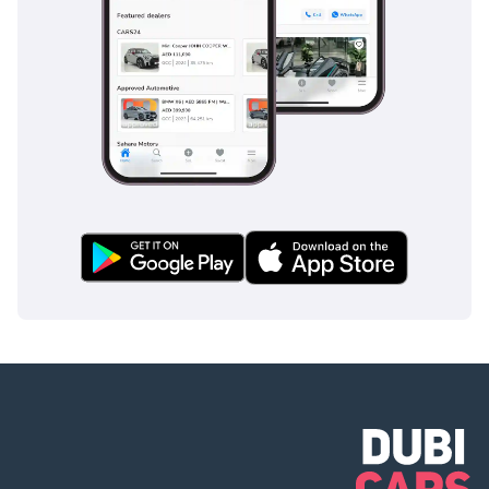
للسائقين في الإمارات العربية المتحدة الذين يبحثون عن سيارة رياضية 
متعددة الاستخدامات مدمجة وعملية وأنيقة تناسب أسلوب حياتهم 
وتفضيلاتهم.
يعتبر الجيل الأخير من شانجان CS35 بمثابة شهادة على تفاني شانجان 
في إنتاج سيارات تلبي احتياجات السائقين في دولة الإمارات العربية 
المتحدة. بفضل تصميمها الخارجي الحديث ، والمقصورة الداخلية 
المريحة ، وميزات الأمان المتقدمة ، وزخارف المحرك متعددة 
الاستخدامات ، وشبكة الصيانة التي يمكن الوصول إليها ، تقدم CS35 
حزمة شاملة تتماشى مع متطلبات سوق السيارات في الإمارات العربية 
المتحدة. سواء كنت تتنقل في شوارع المدينة أو تنطلق في عطلات 
نهاية الأسبوع ، توفر CS35 مزيجًا من الأناقة والتطبيق العملي 
والموثوقية التي يتردد صداها مع سائقي السيارات في الإمارات العربية 
المتحدة الذين يبحثون عن سيارة دفع رباعي مدمجة موثوقة وقادرة. مع 
استمرار شانجان في التطوير والابتكار ، تستعد CS35 للحفاظ على 
مكانتها كخيار شائع بين سائقي الإمارات الذين يعطون الأولوية للسيارة 
التي تقدم القيمة والأداء.