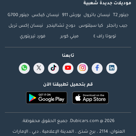
موديلات جديدة شعبية
جيتور T2
نيسان باترول
بورش 911
نيسان كيكس
جيتور G700
جيب رانجلر
كيا سيلتوس
دودج تشالينجر
نيسان إكس تريل
تويوتا راف ٤
ميني كوبر
فورد تيريتوري
تابعنا
قم بتحميل تطبيقنا الآن
Dubicars.com @ 2026. جميع الحقوق محفوظة.
العنوان: 2114 ، برج شذى ، المدينة الإعلامية ، دبي ، الإمارات