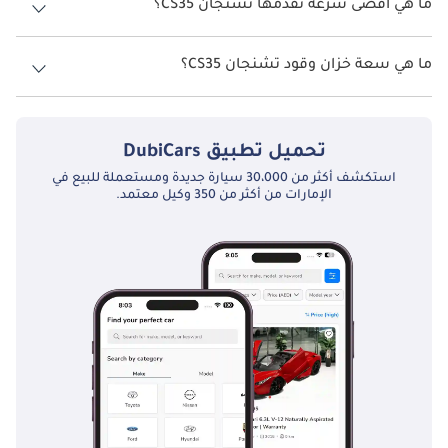
ما هي أقصى سرعة تقدمها تشنجان CS35؟
السرعة القصوى تشنجان CS35 هي TBD.
صيانة
ما هي سعة خزان وقود تشنجان CS35؟
أصبح امتلاك سيارة شانجان CS35 في الإمارات أمرًا ملائمًا بفضل 
تبلغ سعة خزان الوقود في تشنجان CS35 TBD.
شبكة الخدمة الراسخة للعلامة التجارية. تقدم مراكز الخدمة المعتمدة 
من Changan صيانة ورعاية متخصصين لـ CS35 ، مما يضمن بقائها في 
تحميل تطبيق
DubiCars
حالة مثالية طوال عمرها الافتراضي. تعتبر مهام الصيانة المنتظمة مثل 
استكشف أكثر من 30،000 سيارة جديدة ومستعملة للبيع في
تغيير الزيت ودوران الإطارات وفحص الفرامل أمرًا بالغ الأهمية للحفاظ 
الإمارات من أكثر من 350 وكيل معتمد.
على أداء وموثوقية CS35 ، مما يسمح لها بالتنقل بثقة في شوارع دبي 
الصاخبة أو الطرق السريعة ذات المناظر الخلابة في أبو ظبي.
المنافسين
في فئة سيارات الدفع الرباعي المدمجة التنافسية ، تواجه Changan 
CS35 منافسة من العلامات التجارية الأخرى ذات السمعة الطيبة التي 
تقدم تفسيراتها الخاصة للأسلوب والأداء والقيمة. تقدم نماذج من 
علامات تجارية مثل Hyundai و Kia و Nissan بدائل جذابة ، لكل منها 
مجموعة من الميزات ونقاط القوة الخاصة بها. يلهم هؤلاء المنافسون 
شانجان لتحسين وابتكار CS35 باستمرار للحفاظ على جاذبيتها 