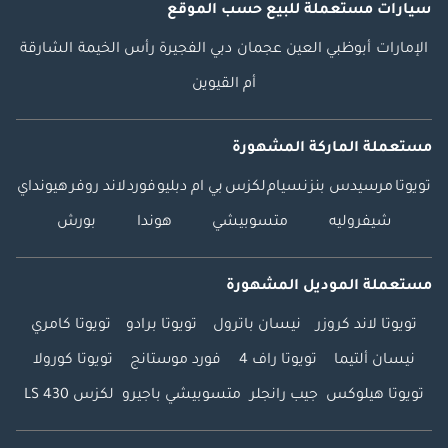
سيارات مستعملة
للبيع
حسب الموقع
الإمارات
أبوظبي
العين
عجمان
دبي
الفجيرة
رأس الخيمة
الشارقة
أم القيوين
مستعملة الماركة المشهورة
تويوتا
مرسيدس بنز
نسيام
لكزس
بي ام دبليو
فورد
لاند روفر
هيونداي
شيفروليه
متسوبيشي
هوندا
بورش
مستعملة الموديل المشهورة
تويوتا لاند كروزر
نيسان باترول
تويوتا برادو
تويوتا كامري
نيسان ألتيما
تويوتا راف 4
فورد موستانج
تويوتا كورولا
تويوتا هيلوكس
جيب رانجلر
متسوبيشي باجيرو
لكزس LS 430