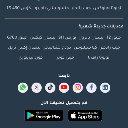
تويوتا هيلوكس
جيب رانجلر
متسوبيشي باجيرو
لكزس LS 430
موديلات جديدة شعبية
جيتور T2
نيسان باترول
بورش 911
نيسان كيكس
جيتور G700
جيب رانجلر
كيا سيلتوس
دودج تشالينجر
نيسان إكس تريل
تويوتا راف ٤
ميني كوبر
فورد تيريتوري
تابعنا
قم بتحميل تطبيقنا الآن