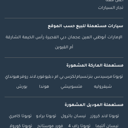
اعلن معنا
تجار السيارات
سيارات مستعملة
للبيع
حسب الموقع
الإمارات
أبوظبي
العين
عجمان
دبي
الفجيرة
رأس الخيمة
الشارقة
أم القيوين
مستعملة الماركة المشهورة
تويوتا
مرسيدس بنز
نسيام
لكزس
بي ام دبليو
فورد
لاند روفر
هيونداي
شيفروليه
متسوبيشي
هوندا
بورش
مستعملة الموديل المشهورة
تويوتا لاند كروزر
نيسان باترول
تويوتا برادو
تويوتا كامري
نيسان ألتيما
تويوتا راف 4
فورد موستانج
تويوتا كورولا