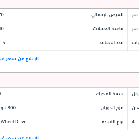
العرض الإجمالي
870
قاعدة العجلات
710
عدد المقاعد
5 Seater
الإبلاغ عن سعر غ
رول
سعة المحرك
.5
عزم الدوران
300 نيوتن-متر
4
نوع القيادة
 Wheel Drive
الإبلاغ عن سعر غ