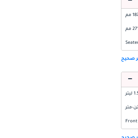
1 مم
2 مم
ير صحيح
1 ليتر
Front
ير صحيح