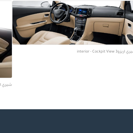
ريزو3 interior - Cockpit View
شيري اريزو3  Cockpit