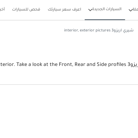
السيارات الجديدة
لة
اعرف سعر سيارتك
فحص للسيارات
أخب
شيري اريزو3 interior, exterior pictures