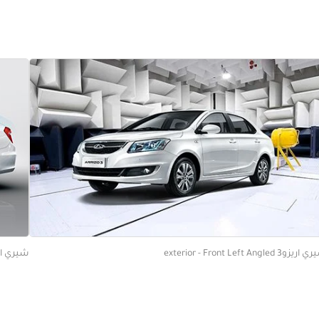
يزو3 exterior - Front Left Angled
شيري اريزو3 Side Profile