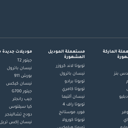
لة الماركة
مستعملة الموديل
موديلات جديدة 
هورة
المشهورة
جيتور T2
تويوتا لاند كروزر
نيسان باترول
س بنز
نيسان باترول
بورش 911
تويوتا برادو
نيسان كيكس
تويوتا كامري
جيتور G700
دبليو
نيسان ألتيما
جيب رانجلر
تويوتا راف 4
كيا سيلتوس
وفر
فورد موستانج
دودج تشالينجر
اي
تويوتا كورولا
نيسان إكس تريل