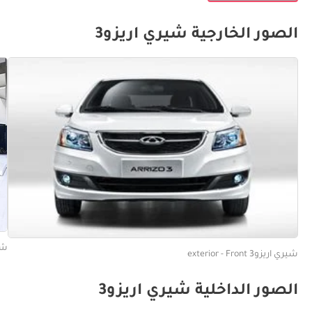
الصور الخارجية شيري اريزو3
شيري ار
شيري اريزو3 exterior - Front
الصور الداخلية شيري اريزو3