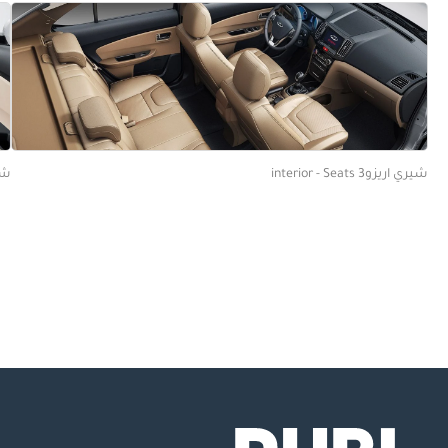
شيري اريزو3 interior - Seats
شيري ا