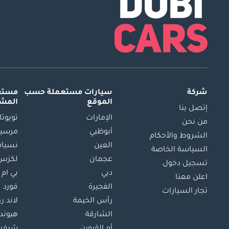
شركة
سيارات مستعملة
حسب
مستعم
الموقع
المش
إتصل بنا
الإمارات
تويوتا
من نحن
أبوظبي
مرسيد
الشروط والأحكام
العين
نسيام
السياسة الخاصة
عجمان
لكزس
تسجيل دخول
دبي
بي ام 
اعلن معنا
الفجيرة
فورد
تجار السيارات
رأس الخيمة
لاند ر
الشارقة
هيوند