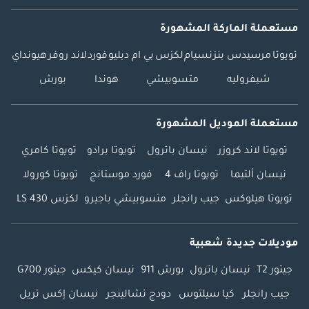
مستعملة الماركة المشهورة
تويوتا
مرسيدس بنز
نسيام
لكزس
بي ام دبليو
فورد
لاند روفر
هيونداي
شيفروليه
متسوبيشي
هوندا
بورش
مستعملة الموديل المشهورة
تويوتا لاند كروزر
نيسان باترول
تويوتا برادو
تويوتا كامري
نيسان ألتيما
تويوتا راف 4
فورد موستانج
تويوتا كورولا
تويوتا هيلوكس
جيب رانجلر
متسوبيشي باجيرو
لكزس LS 430
موديلات جديدة شعبية
جيتور T2
نيسان باترول
بورش 911
نيسان كيكس
جيتور G700
جيب رانجلر
كيا سيلتوس
دودج تشالينجر
نيسان إكس تريل