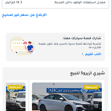
معدل استهلاك الوقود داخل المدينة
14.3 كم/ليتر
الإبلاغ عن سعر غير صحيح
شارك قصة سيارتك معنا.
فتجربة قيادتها قصة جديرة بالسرد وقد تكون مفيدة
لقارىء ما.
اكتب تقييم
شيري ازيرو5 للبيع
البريميوم
البريميوم