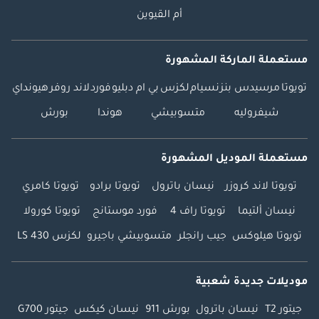
أم القيوين
مستعملة الماركة المشهورة
تويوتا
مرسيدس بنز
نسيام
لكزس
بي ام دبليو
فورد
لاند روفر
هيونداي
شيفروليه
متسوبيشي
هوندا
بورش
مستعملة الموديل المشهورة
تويوتا لاند كروزر
نيسان باترول
تويوتا برادو
تويوتا كامري
نيسان ألتيما
تويوتا راف 4
فورد موستانج
تويوتا كورولا
تويوتا هيلوكس
جيب رانجلر
متسوبيشي باجيرو
لكزس LS 430
موديلات جديدة شعبية
جيتور T2
نيسان باترول
بورش 911
نيسان كيكس
جيتور G700