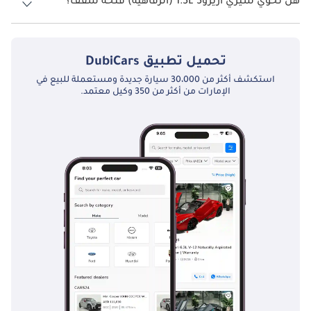
هل تحوي شيري ازيرو5 1.5L (الرفاهية) فتحة سقف؟
نعم توفر شيري ازيرو5 1.5L (الرفاهية) فتحة السقف كخيار.
تحميل تطبيق
DubiCars
استكشف أكثر من 30،000 سيارة جديدة ومستعملة للبيع في
الإمارات من أكثر من 350 وكيل معتمد.