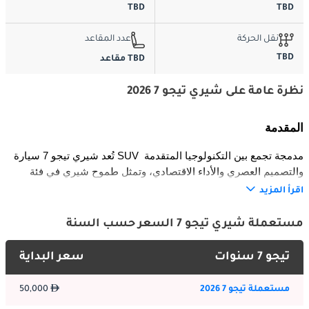
TBD
TBD
نقل الحركة
عدد المقاعد
TBD
TBD مقاعد
نظرة عامة على شيري تيجو 7 2026
المقدمة
تُعد شيري تيجو 7 سيارة SUV مدمجة تجمع بين التكنولوجيا المتقدمة 
والتصميم العصري والأداء الاقتصادي، وتمثل طموح شيري في فئة 
السيارات الرياضية متعددة الاستخدامات الفاخرة. تم إطلاقها عام 2016 
اقرأ المزيد
لتكون نقلة نوعية في تصميم وهندسة سيارات شيري. تعتمد على منصة 
T1X الحديثة وتوفر مزيجًا من الراحة والمساحة وجودة القيادة، مما 
مستعملة شيري تيجو 7 السعر حسب السنة
يجعلها خيارًا مثاليًا للعائلات والمهنيين الباحثين عن سيارة ذكية مليئة 
بالمواصفات المتطورة.
تيجو 7 سنوات
سعر البداية
الخارجية
مستعملة تيجو 7 2026
50,000
يأتي تصميم شيري تيجو 7 جريئًا ومستقبليًا من تطوير مركز شيري 