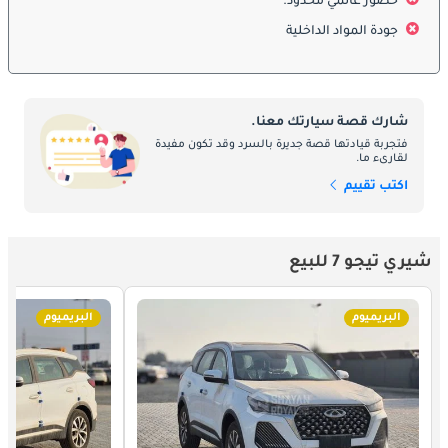
حضور عالمي محدود.
الإلكترونية المتطورة. فهي مجهزة بست وسائد هوائية، ونظام المكابح 
جودة المواد الداخلية
المانعة للانغلاق (ABS)، ونظام الثبات الإلكتروني (ESC)، ومساعد 
الانطلاق على المرتفعات، ومراقبة ضغط الإطارات. وتشمل الفئات 
الأعلى أنظمة مثل التحكم التكيفي في السرعة، والتحذير من مغادرة 
المسار، وكاميرات رؤية بزاوية 360 درجة. كما يعزز الهيكل الفولاذي 
شارك قصة سيارتك معنا.
عالي الصلابة من مستوى الحماية والثبات أثناء القيادة.
فتجربة قيادتها قصة جديرة بالسرد وقد تكون مفيدة
لقارىء ما.
خيارات المحرك
اكتب تقييم
تعتمد تيجو 7 على محرك تيربو رباعي الأسطوانات سعة 1.5 لتر يولد 
قوة تتراوح بين 145 و156 حصانًا وعزم دوران 210 نيوتن متر، متصل 
شيري تيجو 7 للبيع
بناقل حركة مزدوج القابض (DCT) من 6 سرعات أو ناقل CVT حسب 
السوق. ويتميز المحرك بتسارع سلس واقتصادية في استهلاك الوقود 
بمعدل 14–15 كم/لتر تقريبًا. كما يوفر نظام التعليق المستقل راحة 
البريميوم
البريميوم
ممتازة واستجابة دقيقة أثناء القيادة في المدينة أو على الطرق 
السريعة.
الصيانة
تُعد صيانة شيري تيجو 7 سهلة واقتصادية بفضل تصميمها المتين وجودة 