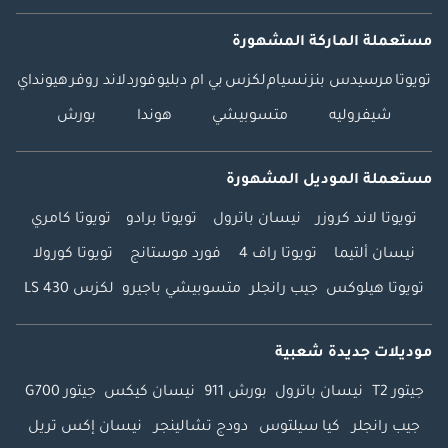
مستعملة الماركة المشهورة
تويوتا
مرسيدس بنز
نسيام
لكزس
بي ام دبليو
فورد
لاند روفر
هيونداي
شيفروليه
متسوبيشي
هوندا
بورش
مستعملة الموديل المشهورة
تويوتا لاند كروزر
نيسان باترول
تويوتا برادو
تويوتا كامري
نيسان ألتيما
تويوتا راف 4
فورد موستانج
تويوتا كورولا
تويوتا هيلوكس
جيب رانجلر
متسوبيشي باجيرو
لكزس LS 430
موديلات جديدة شعبية
جيتور T2
نيسان باترول
بورش 911
نيسان كيكس
جيتور G700
جيب رانجلر
كيا سيلتوس
دودج تشالينجر
نيسان إكس تريل