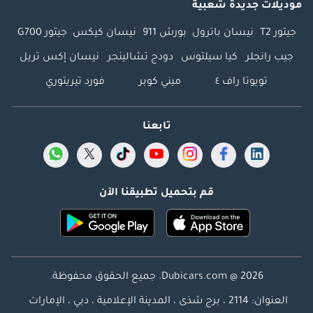
موديلات جديدة شعبية
جيتور T2
نيسان باترول
بورش 911
نيسان كيكس
جيتور G700
جيب رانجلر
كيا سيلتوس
دودج تشالينجر
نيسان إكس تريل
تويوتا راف ٤
ميني كوبر
فورد تيريتوري
تابعنا
قم بتحميل تطبيقنا الآن
Dubicars.com @ 2026. جميع الحقوق محفوظة.
العنوان: 2114 ، برج شذى ، المدينة الإعلامية ، دبي ، الإمارات