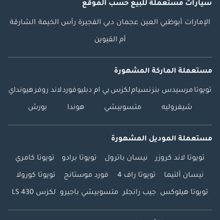
سيارات مستعملة
للبيع
حسب الموقع
الإمارات
أبوظبي
العين
عجمان
دبي
الفجيرة
رأس الخيمة
الشارقة
أم القيوين
مستعملة الماركة المشهورة
تويوتا
مرسيدس بنز
نسيام
لكزس
بي ام دبليو
فورد
لاند روفر
هيونداي
شيفروليه
متسوبيشي
هوندا
بورش
مستعملة الموديل المشهورة
تويوتا لاند كروزر
نيسان باترول
تويوتا برادو
تويوتا كامري
نيسان ألتيما
تويوتا راف 4
فورد موستانج
تويوتا كورولا
تويوتا هيلوكس
جيب رانجلر
متسوبيشي باجيرو
لكزس LS 430