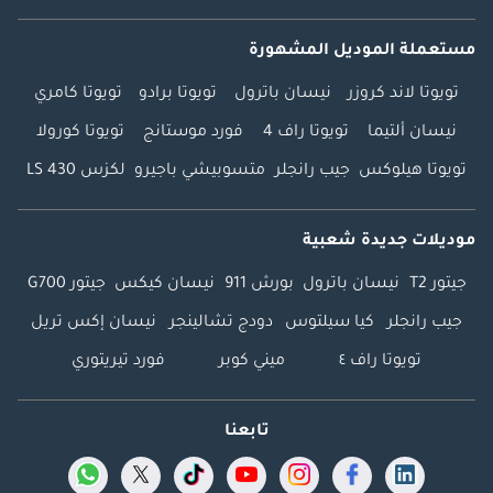
مستعملة الموديل المشهورة
تويوتا لاند كروزر
نيسان باترول
تويوتا برادو
تويوتا كامري
نيسان ألتيما
تويوتا راف 4
فورد موستانج
تويوتا كورولا
تويوتا هيلوكس
جيب رانجلر
متسوبيشي باجيرو
لكزس LS 430
موديلات جديدة شعبية
جيتور T2
نيسان باترول
بورش 911
نيسان كيكس
جيتور G700
جيب رانجلر
كيا سيلتوس
دودج تشالينجر
نيسان إكس تريل
تويوتا راف ٤
ميني كوبر
فورد تيريتوري
تابعنا