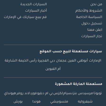
من نحن
السيارات الجديدة
الشروط والأحكام
أخبار السيارات
السياسة الخاصة
قم ببيع سيارتك في الإمارات
تسجيل دخول
اعلن معنا
تجار السيارات
سيارات مستعملة
للبيع
حسب الموقع
الإمارات
أبوظبي
العين
عجمان
دبي
الفجيرة
رأس الخيمة
الشارقة
أم القيوين
مستعملة الماركة المشهورة
تويوتا
مرسيدس بنز
نسيام
لكزس
بي ام دبليو
فورد
لاند روفر
هيونداي
شيفروليه
متسوبيشي
هوندا
بورش