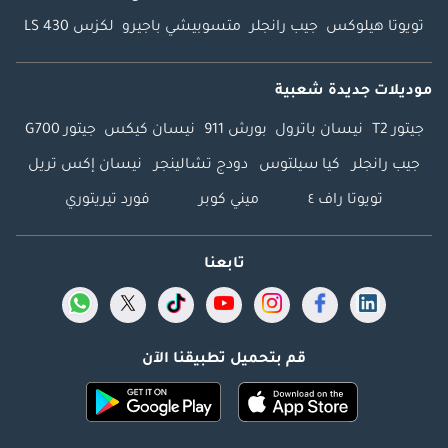
تويوتا هيلوكس
جيب رانجلر
متسوبيشي باجيرو
لكزس LS 430
موديلات جديدة شعبية
جيتور T2
نيسان باترول
بورش 911
نيسان كيكس
جيتور G700
جيب رانجلر
كيا سيلتوس
دودج تشالينجر
نيسان إكس تريل
تويوتا راف ٤
ميني كوبر
فورد تيريتوري
تابعنا
قم بتحميل تطبيقنا الآن