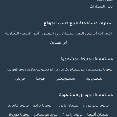
تجار السيارات
سيارات مستعملة
للبيع
حسب الموقع
الإمارات
أبوظبي
العين
عجمان
دبي
الفجيرة
رأس الخيمة
الشارقة
أم القيوين
مستعملة الماركة المشهورة
تويوتا
مرسيدس بنز
نسيام
لكزس
بي ام دبليو
فورد
لاند روفر
هيونداي
شيفروليه
متسوبيشي
هوندا
بورش
مستعملة الموديل المشهورة
تويوتا لاند كروزر
نيسان باترول
تويوتا برادو
تويوتا كامري
نيسان ألتيما
تويوتا راف 4
فورد موستانج
تويوتا كورولا