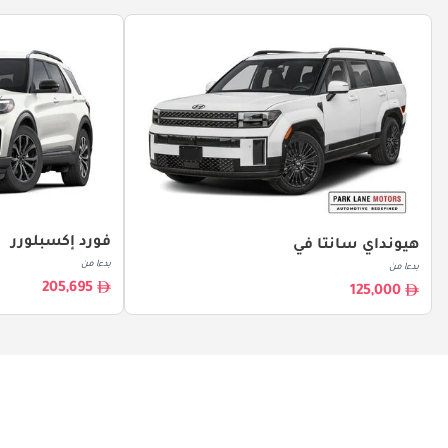
فورد إكسبلورر
هيونداي سانتا في
بدءا من
بدءا من
205,695
125,000