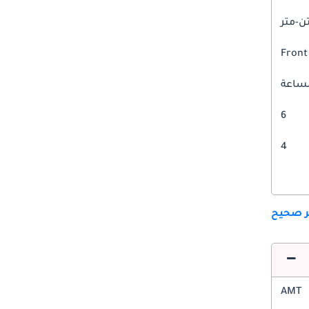
Front
6
4
ير صحيح
AMT