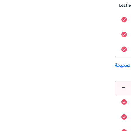
Leath
 صحيحة