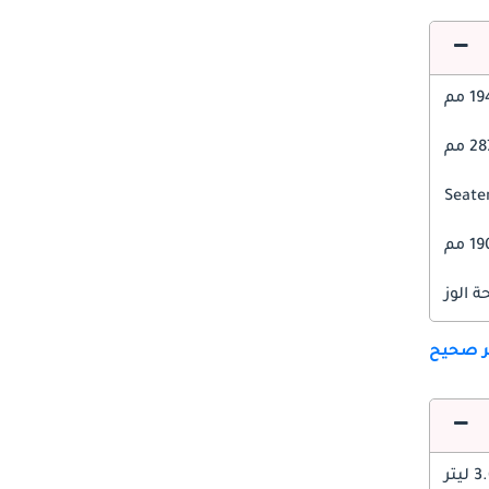
1 مم
 مم
1 مم
 الوز
ير صحيح
 ليتر