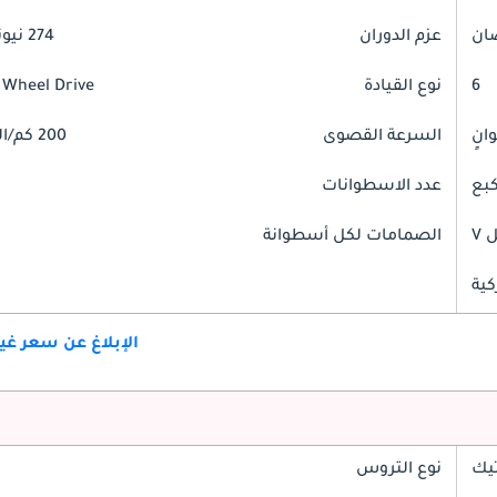
عزم الدوران
274 نيوتن-متر
6
نوع القيادة
 Wheel Drive
السرعة القصوى
200 كم/الساعة
عدد الاسطوانات
V
الصمامات لكل أسطوانة
كية
الإبلاغ عن سعر غ
تيك
نوع التروس