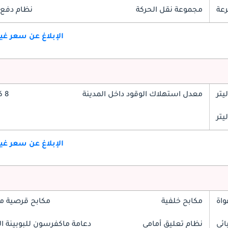
مجموعة نقل الحركة
نظام دفع 
الإبلاغ عن سعر غ
معدل استهلاك الوقود داخل المدينة
8 كم/ليتر
الإبلاغ عن سعر غ
واة
مكابح خلفية
مكابح قرصية م
ائي
نظام تعليق أمامي
دعامة ماكفرسون للبوبينة الل