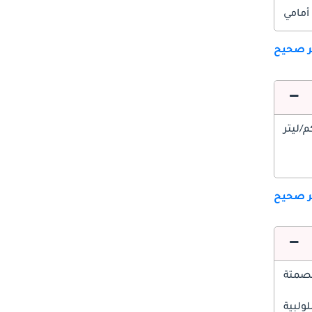
أمامي
ير صحيح
ير صحيح
صمتة
ولبية