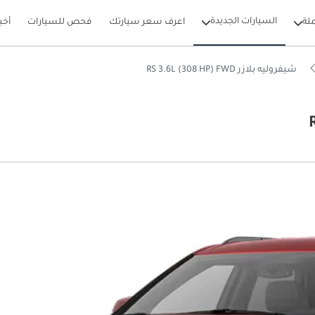
السيارات الجديدة
لة
اعرف سعر سيارتك
فحص للسيارات
أخب
شيفروليه بلازر RS 3.6L (308 HP) FWD