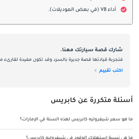
أداء V8 (في بعض الموديلات).
مما يجعلها مناسبة تمامًا للعائلات والمديرين التنفيذيين للشركات وأي شخص يبحث عن طعم السيارات الأمريكية الراقية في الإمارات العربية المتحدة.
ميزات السلامة
شارك قصة سيارتك معنا.
فتجربة قيادتها قصة جديرة بالسرد وقد تكون مفيدة لقارىء ما
سمعة كابريس باعتبارها وسيلة آمنة وموثوقة للتنقلات اليومية والرحلات الطويلة.
اكتب تقييم
ديكورات المحرك
أسئلة متكررة عن كابريس
من خيارات المحركات، ال
ما هو سعر شيفروليه كابريس لهذه السنة في الإمارات؟
الشيخ زايد أو التعامل مع التضاريس المتنوعة في دولة الإمارات العربية المتحدة، فقد حققت محركات كابريس توقعات الأداء.
شيفروليه كابريس لهذه السنة في الإمارات هو TBD.
ما هي نسبة استهلاك الوقود في شيفروليه كابريس؟