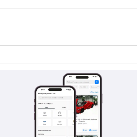
بريس هو TBD.
قام المنافسون بتضمين نماذج من شركات مصنعة مثل Ford وDodge وحتى بعض العلامات التجارية الفاخرة. وقد سعى هؤلاء المنا