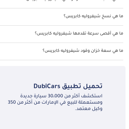
صيانة
اقترحت الشركة المصنعة أن تكون نسبة توفير استهلاك الوقود لسيارة شيفروليه كا
ما هي نسخ شيفروليه كابريس؟
نسخ شيفروليه كابريس هي .
الاعتبار سهولة الصيانة، مما يبسط مهام الخدمة الروتينية.
ما هي أقصى سرعة تقدمها شيفروليه كابريس؟
السرعة القصوى شيفروليه كابريس هي TBD.
المنافسين
ما هي سعة خزان وقود شيفروليه كابريس؟
تبلغ سعة خزان الوقود في شيفروليه كابريس TBD.
وواسعة ومريحة، مدعومة بتراث شفروليه في الجودة.
تحميل تطبيق
DubiCars
استكشف أكثر من 30،000 سيارة جديدة
ومستعملة للبيع في الإمارات من أكثر من 350
وكيل معتمد.