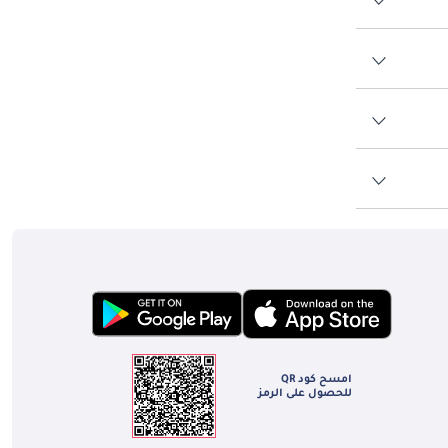
إن امتلاك سيارة سيدان كبيرة الحجم مثل شيفروليه كابريس في الإمارات العربية المتحدة ينطوي على صيانة مسؤولة لضمان طول عمرها وأدائها. أنشأت 
شيفروليه شبكة من مراكز الخدمة المعتمدة في جميع أنحاء الإمارات، مما يسهل على مالكي كابريس الحصول على الصيانة والإصلاحات المنتظمة. تساهم 
فترات الخدمة المجدولة والالتزام باستخدام قطع الغيار الأصلية في توفير تجربة ملكية خالية من المتاعب. كما تم تصميم تصميم كابريس مع الأخذ في 
طوال وجودها في سوق الإمارات العربية المتحدة، واجهت شيفروليه كابريس منافسة من مجموعة من سيارات السيدان كاملة الحجم والسيارات التنفيذية. 
فسون إلى تحدي مكانة 
كابريس في السوق من خلال تقديم مزيج من الأداء والميزات والقيمة. ومع ذلك، فإن جاذبية كابريس الدائمة تكمن في سمعتها في تقديم قيادة موثوقة 
امسح كود QR
للحصول على الرمز