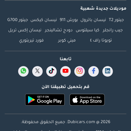
موديلات جديدة شعبية
جيتور T2
نيسان باترول
بورش 911
نيسان كيكس
جيتور G700
جيب رانجلر
كيا سيلتوس
دودج تشالينجر
نيسان إكس تريل
تويوتا راف ٤
ميني كوبر
فورد تيريتوري
تابعنا
قم بتحميل تطبيقنا الآن
Dubicars.com @ 2026. جميع الحقوق محفوظة.