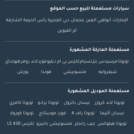
سيارات مستعملة
للبيع
حسب الموقع
الإمارات
أبوظبي
العين
عجمان
دبي
الفجيرة
رأس الخيمة
الشارقة
أم القيوين
مستعملة الماركة المشهورة
تويوتا
مرسيدس بنز
نسيام
لكزس
بي ام دبليو
فورد
لاند روفر
هيونداي
شيفروليه
متسوبيشي
هوندا
بورش
مستعملة الموديل المشهورة
تويوتا لاند كروزر
نيسان باترول
تويوتا برادو
تويوتا كامري
نيسان ألتيما
تويوتا راف 4
فورد موستانج
تويوتا كورولا
تويوتا هيلوكس
جيب رانجلر
متسوبيشي باجيرو
لكزس LS 430