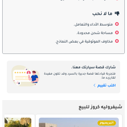
تعتبر السلامة أولوية قصوى في أحدث جيل من شفروليه كروز ، وهي 
ما لا نحب
مجهزة بميزات أمان متقدمة لتوفير راحة البال على الطريق. تقدم 
سيارة السيدان مجموعة شاملة من تقنيات السلامة ، بما في ذلك 
متوسط الأداء والتعامل.
الوسائد الهوائية المتعددة ، ونظام المكابح المانعة للانغلاق (ABS) ، 
والتحكم الإلكتروني بالثبات (ESC) ، وكاميرا الرؤية الخلفية. تعمل هذه 
مساحة شحن محدودة.
الميزات معًا لتعزيز السلامة العامة ومنع الحوادث ، خاصة في ظروف 
مخاوف الموثوقية في بعض النماذج.
القيادة المزدحمة والصعبة أحيانًا في دولة الإمارات العربية المتحدة.
:
محرك
شارك قصة سيارتك معنا.
تحت غطاء المحرك ، يتم تشغيل أحدث طراز من شفروليه كروز 
فتجربة قيادتها قصة جديرة بالسرد وقد تكون مفيدة
لقارىء ما.
بواسطة مجموعة من المحركات الفعالة والقادرة ، مما يوفر توازنًا بين 
اكتب تقييم
الأداء وكفاءة استهلاك الوقود. توفر سيارة السيدان خيارات متعددة 
للمحركات ، كل منها مصمم لتحسين توصيل الطاقة مع تقليل استهلاك 
الوقود. توفر هذه المحركات طاقة كافية للتنقل اليومي والإبحار على 
الطرق السريعة ، مما يجعل كروز خيارًا عمليًا وممتعًا لمجموعة واسعة 
شيفروليه كروز للبيع
من احتياجات القيادة في الإمارات العربية المتحدة.
البريميوم