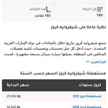
نقل الحركة
عدد المقاعد
TBD
TBD مقاعد
نظرة عامة على شيفروليه كروز
تتمتع شيفروليه كروز بتاريخ حافل بالنجاحات في دولة الإمارات العربية 
المتحدة ، حيث أدخل كل جيل تحسينات وتحسينات لتلبية تفضيلات 
السائقين في المنطقة. بصفتها سيارة سيدان مدمجة مشهورة ، قدمت 
كروز باستمرار مزيجًا ناجحًا من الأسلوب والأداء والكفاءة ، مما يجعلها 
اقرأ المزيد
خيارًا مطلوبًا للتنقل اليومي والقيادة لمسافات طويلة. على مر السنين 
، تطورت كروز لتلبية متطلبات مشهد السيارات المتغير باستمرار ، مما 
مستعملة شيفروليه كروز السعر حسب السنة
عزز مكانتها كخيار موثوق وعملي للسائقين في الإمارات العربية 
المتحدة.
كروز سنوات
سعر البداية
:
الخارج
مستعملة كروز 2017
25,000
يتميز أحدث جيل من شفروليه كروز بتصميم خارجي عصري وأنيق ينضح 
مستعملة كروز 2016
14,500