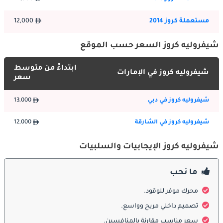
بالرقي على طرق الإمارات العربية المتحدة. بفضل خطوطها الأنيقة 
وشبكها الأمامي الجريء والمصابيح الأمامية اللافتة للنظر ، تجذب كروز 
مستعملة كروز 2014
12,000
الانتباه من كل زاوية. يعزز المظهر الديناميكي الهوائي لسيارة السيدان 
من كفاءتها في استهلاك الوقود بينما يزيد من جاذبيتها الشاملة. حجمها 
شيفروليه كروز السعر حسب الموقع
الصغير يجعلها سريعة الحركة وسهلة التعامل مع حركة المرور في 
المدينة المزدحمة ، ويضمن تصميمها الراقي قيادة سلسة ومستقرة 
ابتداءً من متوسط
على الطرق السريعة والطرق المفتوحة.
شيفروليه كروز في الإمارات
سعر
شيفروليه كروز في دبي
13,000
:
الداخلية
ادخل إلى مقصورة أحدث طراز من شفروليه كروز ، وستتم استقبالك 
شيفروليه كروز في الشارقة
12,000
بمقصورة داخلية جيدة الصنع ومريحة تلبي احتياجات كل من السائق 
والركاب. توفر المقاعد دعماً كافياً للرحلات الطويلة ، وتضمن مساحة 
شيفروليه كروز الإيجابيات والسلبيات
المقصورة مساحة كافية للأرجل ومساحة للرأس لجميع الركاب. تتميز 
لوحة العدادات بتصميم سهل الاستخدام ، مع خيارات معلومات واتصال 
ما نحب
حديثة لإبقاء السائقين على اتصال دائم والترفيه. تزيد المواد المتميزة 
والاهتمام بالتفاصيل من تجربة القيادة الشاملة.
محرك موفر للوقود.
تصميم داخلي مريح وواسع.
ميزات السلامة:
سعر مناسب مقارنة بالمنافسين.