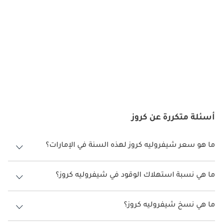
المنافسون بالتفصيل:
يعتبر قطاع سيارات السيدان المدمجة في الإمارات العربية المتحدة 
منافسًا ، حيث تقدم العديد من الشركات المصنعة بدائل لشفروليه كروز. 
العلامات التجارية مثل تويوتا وهوندا ونيسان لديها أيضًا طرازات سيدان 
مدمجة شهيرة تلبي أنواعًا مختلفة من السائقين. في حين أن كل منافس 
قد يكون له نقاط قوته الفريدة ، فإن سمعة شيفروليه كروز من حيث 
التطبيق العملي والأناقة والكفاءة جعلتها الخيار المفضل للسائقين في 
الإمارات العربية المتحدة.
أسئلة متكررة عن كروز
ما هو سعر شيفروليه كروز لهذه السنة في الإمارات؟
شيفروليه كروز لهذه السنة في الإمارات هو TBD.
ما هي نسبة استهلاك الوقود في شيفروليه كروز؟
اقترحت الشركة المصنعة أن تكون نسبة توفير استهلاك الوقود لسيارة
شيفروليه كروز هو TBD.
ما هي نسخ شيفروليه كروز؟
نسخ شيفروليه كروز هي .