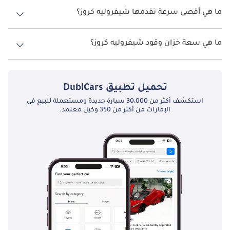
ما هي أقصى سرعة تقدمها شيفروليه كروز؟
السرعة القصوى شيفروليه كروز هي TBD.
ما هي سعة خزان وقود شيفروليه كروز؟
تبلغ سعة خزان الوقود في شيفروليه كروز TBD.
تحميل تطبيق
DubiCars
استكشف أكثر من 30،000 سيارة جديدة ومستعملة للبيع في
الإمارات من أكثر من 350 وكيل معتمد.