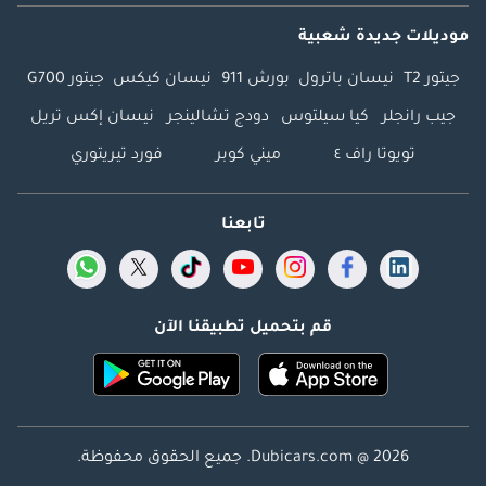
موديلات جديدة شعبية
جيتور T2
نيسان باترول
بورش 911
نيسان كيكس
جيتور G700
جيب رانجلر
كيا سيلتوس
دودج تشالينجر
نيسان إكس تريل
تويوتا راف ٤
ميني كوبر
فورد تيريتوري
تابعنا
قم بتحميل تطبيقنا الآن
Dubicars.com @ 2026. جميع الحقوق محفوظة.