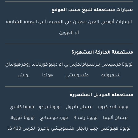
سيارات مستعملة
للبيع
حسب الموقع
الإمارات
أبوظبي
العين
عجمان
دبي
الفجيرة
رأس الخيمة
الشارقة
أم القيوين
مستعملة الماركة المشهورة
تويوتا
مرسيدس بنز
نسيام
لكزس
بي ام دبليو
فورد
لاند روفر
هيونداي
شيفروليه
متسوبيشي
هوندا
بورش
مستعملة الموديل المشهورة
تويوتا لاند كروزر
نيسان باترول
تويوتا برادو
تويوتا كامري
نيسان ألتيما
تويوتا راف 4
فورد موستانج
تويوتا كورولا
تويوتا هيلوكس
جيب رانجلر
متسوبيشي باجيرو
لكزس LS 430