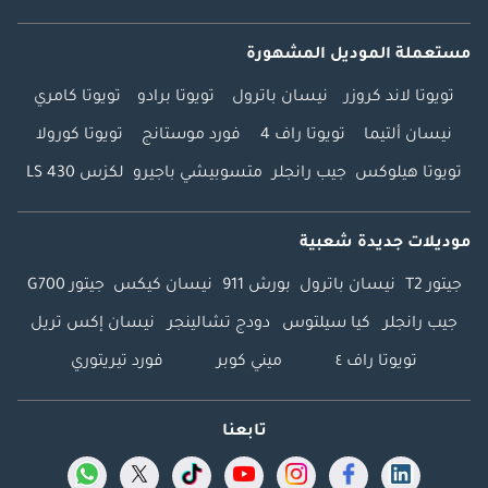
مستعملة الموديل المشهورة
تويوتا لاند كروزر
نيسان باترول
تويوتا برادو
تويوتا كامري
نيسان ألتيما
تويوتا راف 4
فورد موستانج
تويوتا كورولا
تويوتا هيلوكس
جيب رانجلر
متسوبيشي باجيرو
لكزس LS 430
موديلات جديدة شعبية
جيتور T2
نيسان باترول
بورش 911
نيسان كيكس
جيتور G700
جيب رانجلر
كيا سيلتوس
دودج تشالينجر
نيسان إكس تريل
تويوتا راف ٤
ميني كوبر
فورد تيريتوري
تابعنا