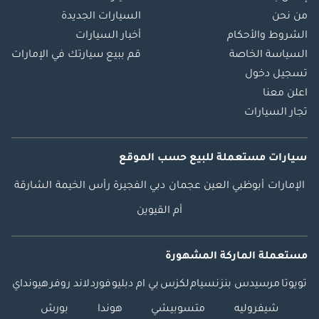
من نحن
السيارات الجديدة
الشروط والأحكام
أخبار السيارات
السياسة الخاصة
قم ببيع سيارتك في الإمارات
تسجيل دخول
اعلن معنا
تجار السيارات
سيارات مستعملة
للبيع
حسب الموقع
الإمارات
أبوظبي
العين
عجمان
دبي
الفجيرة
رأس الخيمة
الشارقة
أم القيوين
مستعملة الماركة المشهورة
تويوتا
مرسيدس بنز
نسيام
لكزس
بي ام دبليو
فورد
لاند روفر
هيونداي
شيفروليه
متسوبيشي
هوندا
بورش