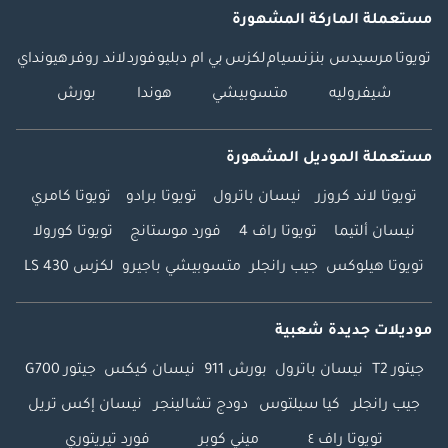
مستعملة الماركة المشهورة
تويوتا
مرسيدس بنز
نسيام
لكزس
بي ام دبليو
فورد
لاند روفر
هيونداي
شيفروليه
متسوبيشي
هوندا
بورش
مستعملة الموديل المشهورة
تويوتا لاند كروزر
نيسان باترول
تويوتا برادو
تويوتا كامري
نيسان ألتيما
تويوتا راف 4
فورد موستانج
تويوتا كورولا
تويوتا هيلوكس
جيب رانجلر
متسوبيشي باجيرو
لكزس LS 430
موديلات جديدة شعبية
جيتور T2
نيسان باترول
بورش 911
نيسان كيكس
جيتور G700
جيب رانجلر
كيا سيلتوس
دودج تشالينجر
نيسان إكس تريل
تويوتا راف ٤
ميني كوبر
فورد تيريتوري