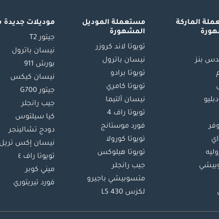
لة الماركة
مستعملة الموديل
موديلات جديدة 
هورة
المشهورة
جيتور T2
تويوتا لاند كروزر
نيسان باترول
س بنز
نيسان باترول
بورش 911
تويوتا برادو
نيسان كيكس
تويوتا كامري
جيتور G700
دبليو
نيسان ألتيما
جيب رانجلر
تويوتا راف 4
كيا سيلتوس
وفر
فورد موستانج
دودج تشالينجر
اي
تويوتا كورولا
نيسان إكس تريل
ليه
تويوتا هيلوكس
تويوتا راف ٤
بيشي
جيب رانجلر
ميني كوبر
متسوبيشي باجيرو
فورد تيريتوري
لكزس LS 430