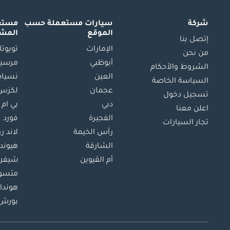
شركة
سيارات مستعملة
حسب
مستعم
الموقع
المش
إتصل بنا
الإمارات
تويوتا
من نحن
أبوظبي
مرسيد
الشروط والأحكام
العين
نسيام
السياسة الخاصة
عجمان
لكزس
تسجيل دخول
دبي
بي ام 
اعلن معنا
الفجيرة
فورد
تجار السيارات
رأس الخيمة
لاند ر
الشارقة
هيوند
أم القيوين
شيفرو
متسو
هوندا
بورش