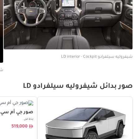
شيفروليه سيلفرادو LD interior - Cockpit
شيفر
صور بدائل شيفروليه سيلفرادو LD
صور جي أم سي هم
بدءا من
519,000