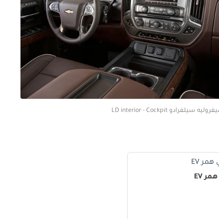
وليه سيلفرادو LD interior - Cockpit
ر EV