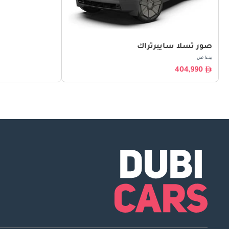
صور تسلا سايبرتراك
بدءا من
404,990