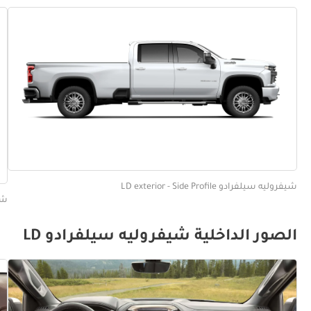
شيفروليه سيلفرادو LD exterior - Side Profile
شيفرو
الصور الداخلية شيفروليه سيلفرادو LD