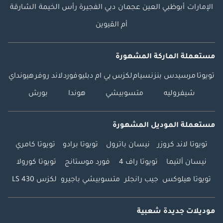
الإمارات
أبوظبي
العين
عجمان
دبي
الفجيرة
رأس الخيمة
الشارقة
أم القيوين
مستعملة الماركة المشهورة
تويوتا
مرسيدس بنز
نسيام
لكزس
بي ام دبليو
فورد
لاند روفر
هيونداي
شيفروليه
متسوبيشي
هوندا
بورش
مستعملة الموديل المشهورة
تويوتا لاند كروزر
نيسان باترول
تويوتا برادو
تويوتا كامري
نيسان ألتيما
تويوتا راف 4
فورد موستانج
تويوتا كورولا
تويوتا هيلوكس
جيب رانجلر
متسوبيشي باجيرو
لكزس LS 430
موديلات جديدة شعبية