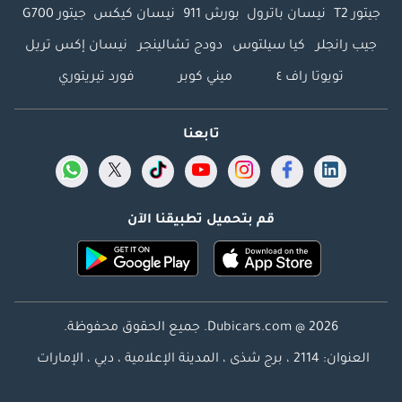
جيتور T2
نيسان باترول
بورش 911
نيسان كيكس
جيتور G700
جيب رانجلر
كيا سيلتوس
دودج تشالينجر
نيسان إكس تريل
تويوتا راف ٤
ميني كوبر
فورد تيريتوري
تابعنا
قم بتحميل تطبيقنا الآن
Dubicars.com @ 2026. جميع الحقوق محفوظة.
العنوان: 2114 ، برج شذى ، المدينة الإعلامية ، دبي ، الإمارات